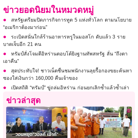
ข่าวยอดนิยมในหมวดหมู่
สหรัฐเตรียมปิดภารกิจการทูต 5 แห่งทั่วโลก ตามนโยบาย
“อเมริกาต้องมาก่อน”
ระเบิดสนั่นใกล้ร้านอาหารหรูในมอสโก ดับแล้ว 3 ราย
บาดเจ็บอีก 21 คน
ทรัมป์สั่งโจมตีอิหร่านตอบโต้ยิงฐานทัพสหรัฐ ลั่น “ถึงตา
เอาคืน”
สุดประทับใจ! ชาวเน็ตชื่นชมพนักงานลุยรื้อกองขยะค้นหา
ซองใส่เงินกว่า 160,000 คืนเจ้าของ
เปิดสถิติ “ทรัมป์” ขู่ถล่มอิหร่าน ก่อนยกเลิกซ้ำแล้วซ้ำเล่า
ข่าวล่าสุด