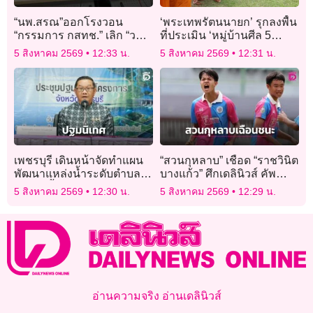
“นพ.สรณ”ออกโรงวอน
‘พระเทพรัตนนายก’ รุกลงพื้น
“กรรมการ กสทช.” เลิก “วอ
ที่ประเมิน ‘หมู่บ้านศีล 5
ลค์ เอ้าท์” เดินหน้าเข้า
ต้นแบบ’ ในเขตหนเหนือ
5 สิงหาคม 2569
12:33 น.
5 สิงหาคม 2569
12:31 น.
ประชุมปลดล็อกงานค้าง
เพชรบุรี เดินหน้าจัดทำแผน
“สวนกุหลาบ” เชือด “ราชวินิต
พัฒนาแหล่งน้ำระดับตำบล
บางแก้ว” ศึกเดลินิวส์ คัพ
ตามผังน้ำภาคใต้ แก้ปัญหา
2026 รุ่น 16 ปี ก นัดประเดิม
5 สิงหาคม 2569
12:30 น.
5 สิงหาคม 2569
12:29 น.
ภัยแล้ง-อุทกภัยอย่างยั่งยืน
สนาม
อ่านความจริง อ่านเดลินิวส์