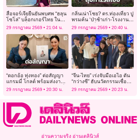
สื่อจอร์เจียยืนยันพบศพ “ฮลุน
กลิ่นเน่าโชย? ตร.ท่องเที่ยว ปู
โซโล่” บล็อกเกอร์ไทย ใน
พรมค้น ‘ป่าช้าเก่า-โรงงาน
โรงแรมที่กรุงทบิลิซี
ร้าง’ หา 2พี่น้องรัสเซีย
29 กรกฎาคม 2569
21:04 น.
29 กรกฎาคม 2569
20:40 น.
“ดอกอ้อ ทุ่งทอง” ต่อสัญญา
“จีน-ไทย” เร่งจับมือเอไอ ดัน
แกรมมี่ โกลด์ พร้อมส่งงาน
“กว่างซี” ฮับนวัตกรรมเชื่อม
เพลงใหม่แทนคำขอบคุณเร็ว
อาเซียน
29 กรกฎาคม 2569
20:30 น.
29 กรกฎาคม 2569
20:23 น.
ๆ นี้
อ่านความจริง อ่านเดลินิวส์