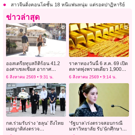
สาวจีนดิ่งคอนโดชั้น 18 หนีแฟนหนุ่ม แต่รอดปาฏิหาริย์
ข่าวล่าสุด
ออสเตรียทุบสถิติร้อน 41.2
ราคาทองวันนี้ 6 ส.ค. 69 เปิด
องศาเซลเซียส อากาศ
ตลาดพุ่งพรวดเดียว 1,900
แปรปรวนทำฝนน้อยผิดปกติ
บาท
6 สิงหาคม 2569
9:31 น.
6 สิงหาคม 2569
9:14 น.
กต.ร่วมรับร่าง ‘ฮลุน’ ถึงไทย
‘รัฐบาล’เร่งตรวจสอบกรณี
เผยญาติส่งตรวจ
มหาวิทยาลัย รับ’นักศึกษา
นิติวิทยาศาสตร์ก่อนนำกลับ
ต่างชาติ’ผิดปกติ สั่งเช็ก’ทุก