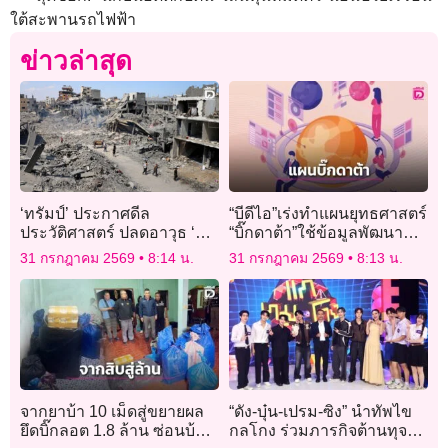
ใต้สะพานรถไฟฟ้า
ข่าวล่าสุด
‘ทรัมป์’ ประกาศดีล
“บีดีไอ”เร่งทำแผนยุทธศาสตร์
ประวัติศาสตร์ ปลดอาวุธ ‘ฮา
“บิ๊กดาต้า”ใช้ข้อมูลพัฒนา
มาส’ แต่อิสราเอลยังไม่รับ
ประเทศ
31 กรกฎาคม 2569
8:14 น.
31 กรกฎาคม 2569
8:13 น.
เงื่อนไข
จากยาบ้า 10 เม็ดสู่ขยายผล
“ดัง-บุ๋น-เปรม-ซิง” นำทัพไข
ยึดบิ๊กลอต 1.8 ล้าน ซ่อนบ้าน
กลโกง ร่วมภารกิจต้านทุจริต