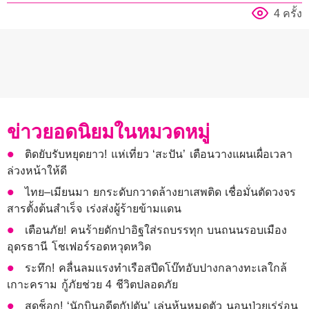
4 ครั้ง
ข่าวยอดนิยมในหมวดหมู่
ติดยับรับหยุดยาว! แห่เที่ยว ‘สะปัน’ เตือนวางแผนเผื่อเวลา
ล่วงหน้าให้ดี
ไทย–เมียนมา ยกระดับกวาดล้างยาเสพติด เชื่อมั่นตัดวงจร
สารตั้งต้นสำเร็จ เร่งส่งผู้ร้ายข้ามแดน
เตือนภัย! คนร้ายดักปาอิฐใส่รถบรรทุก บนถนนรอบเมือง
อุดรธานี โชเฟอร์รอดหวุดหวิด
ระทึก! คลื่นลมแรงทำเรือสปีดโบ๊ทอับปางกลางทะเลใกล้
เกาะคราม กู้ภัยช่วย 4 ชีวิตปลอดภัย
สุดช็อก! ‘นักบินอดีตกัปตัน’ เล่นหุ้นหมดตัว นอนป่วยเร่ร่อน