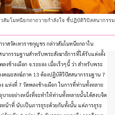
สัมโมทนียกถาถวายกำลังใจ ชี้ปฏิบัติวิปัสสนากรรม
วาสวัดเทวราชกุญชร กล่าวสัมโมทนียกถาใน
สนากรรมฐานสำหรับพระสังฆาธิการที่ได้รับแต่งตั้ง
งช้างเผือก จ.ระยอง เมื่อเร็วๆนี้ ว่า สำหรับพระ
ครองคณะสงฆ์ภาค 13 ต้องปฏิบัติวิปัสสนากรรมฐาน 7 
 แห่งที่ 7 วัดพลงช้างเผือก ในการที่ท่านทั้งหลาย
อุบายอย่างหนึ่งที่จะทำให้ท่านทั้งหลายนั้นได้สงบจิต
หน้าที่ นับเป็นภารธุระด้วยกันทั้งนั้น แต่ภารธุระ