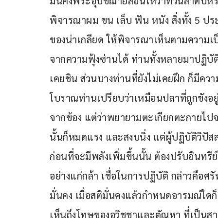
มั่นคงพระอุปัชฌาย์สอนให้ว่าทวนลำดับหร
พิจารณาผม ขน เล็บ ฟัน หนัง สิ่งทั้ง 5 ปร
ของน่าเกลียด ให้พิจารณาเห็นตามความเป็
จากความฟุ้งซ่านได้ ท่านทั้งหลายมาปฏิบัติ
เคยชิน ส่วนบางท่านที่ยังไม่เคยฝึก ก็มีคว
โบราณท่านเปรียบว่าเหมือนปลาที่ถูกขังอ
จากข้อง แต่ว่าพยายามตะเกียกตะกายไปจนเ
นั้นก็หมดแรง และสงบนิ่ง แต่ผู้ปฏิบัติวิป
ก่อนที่จะมีพลังเพิ่มขึ้นนั้น ต้องปรับอินทรีย
อย่างแก่กล้า เชื่อในการปฏิบัติ กล่าวคือศ
มั่นคง เมื่อสติมั่นคงแล้วกำหนดอารมณ์ใดก็
เห็นถึงโทษของอวิชชาและตัณหา ที่เป็นสา