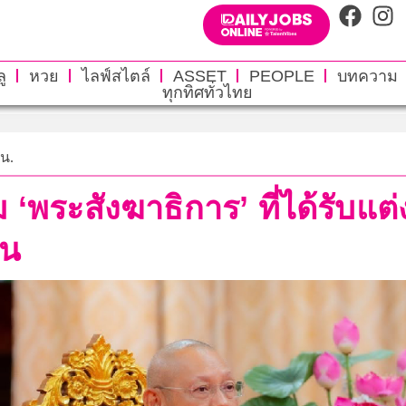
ู
หวย
ไลฟ์สไตล์
ASSET
PEOPLE
บทความ
ทุกทิศทั่วไทย
 น.
พระสังฆาธิการ’ ที่ได้รับแต่งต
ัน