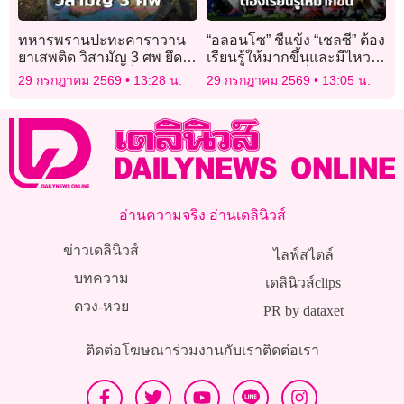
ทหารพรานปะทะคาราวาน
“อลอนโซ” ชี้แข้ง “เชลซี” ต้อง
ยาเสพติด วิสามัญ 3 ศพ ยึด
เรียนรู้ให้มากขึ้นและมีไหว
ยาบ้าร่วม 4 แสนเม็ด
พริบในการเล่นที่ถูกต้อง
29 กรกฎาคม 2569
13:28 น.
29 กรกฎาคม 2569
13:05 น.
อ่านความจริง อ่านเดลินิวส์
ข่าวเดลินิวส์
ไลฟ์สไตล์
บทความ
เดลินิวส์clips
ดวง-หวย
PR by dataxet
ติดต่อโฆษณา
ร่วมงานกับเรา
ติดต่อเรา