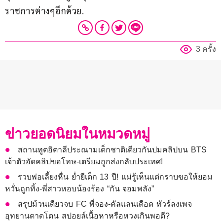
ราชการต่างๆอีกด้วย.
3 ครั้ง
ข่าวยอดนิยมในหมวดหมู่
สถานทูตอิตาลีประณามเด็กชาติเดียวกันปมคลิปบน BTS
เจ้าตัวอัดคลิปขอโทษ-เตรียมถูกส่งกลับประเทศ!
รวบพ่อเลี้ยงหื่น ย่ำยีเด็ก 13 ปี! แม่รู้เห็นแต่กราบขอให้ยอม
หวั่นถูกทิ้ง-พี่สาวหอบน้องร้อง “กัน จอมพลัง”
สรุปม้วนเดียวจบ FC พี่จอง-คัลแลนเดือด ทัวร์ลงเพจ
อุทยานตาดโตน สปอยล์เนื้อหาหรือหวงเกินพอดี?