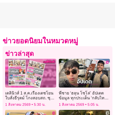
ข่าวยอดนิยมในหมวดหมู่
ข่าวล่าสุด
เดลินิวส์ 1 ส.ค.เรืองเดชโยน
พี่ชาย ‘ฮลุน โซโล่’ อัปเดต
ใบสั่งธีรุตม์ โกงสอบสถ. ซุก
ข้อมูล ทุกประเด็น ‘กลับไทย-
แฟลชไดร์ฟส่งดร.วิน
ทรัพย์สิน-ผลชันสูตร’
1 สิงหาคม 2569
5:30 น.
1 สิงหาคม 2569
5:05 น.