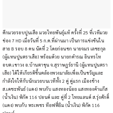
ศึกมวยรอบปูนเสือ มวยไทยพันธุ์แท้ ครั้งที่ 25 ที่เวทีมวย
ช่อง 7 HD เมื่อวันที่ 5 ก.ค.ที่ผ่านมา เป็นการแข่งขันใน
สาย B รอบ 8 คน นัดที่ 2 โดยก่อนชก นายจมร เลขะกุล 
(ผู้แทนปูนตราเสือ) พร้อมด้วย นายกคำรณ อินทรโท 
อบต.เขาวง อ.บ้านตาขุน จ.สุราษฎร์ธานี (ผู้แทนปูนตรา
เสือ) ได้ให้เกียรติขึ้นคล้องพวงมาลัยเพื่อเป็นขวัญและ
กำลังใจให้กับนักมวยบนเวทีทั้ง 2 คู่ คู่แรก เมืองช้าง 
ส.เดชะพันธ์ (แดง) พบกับ แสงทองน้อย แสงทองค้าแก๊ส 
(น้ำเงิน) พิกัด 116 ปอนด์ และ คู่ที่ 2 ไทยแลนด์ ส.รุ่งศักดิ์ 
(แดง) พบกับ พรเพชร ท๊อฟฟี่ยิม (น้ำเงิน) พิกัด 116 