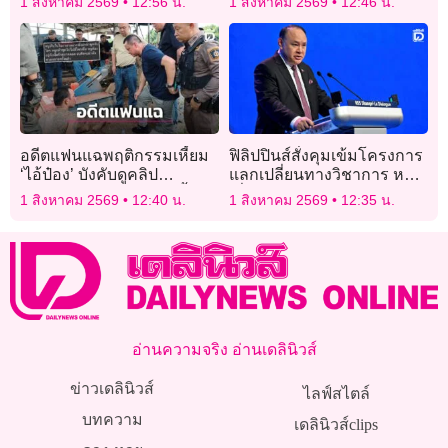
1 สิงหาคม 2569
12:56 น.
1 สิงหาคม 2569
12:46 น.
หรือไม่
อดีตแฟนแฉพฤติกรรมเหี้ยม
ฟิลิปปินส์สั่งคุมเข้มโครงการ
‘ไอ้ป๋อง’ บังคับดูคลิป
แลกเปลี่ยนทางวิชาการ หวั่น
ฆาตกรรม-ขุดหลุมขู่ฝังทั้ง
เชื่อมโยงอิทธิพลจีน
1 สิงหาคม 2569
12:40 น.
1 สิงหาคม 2569
12:35 น.
เป็น
อ่านความจริง อ่านเดลินิวส์
ข่าวเดลินิวส์
ไลฟ์สไตล์
บทความ
เดลินิวส์clips