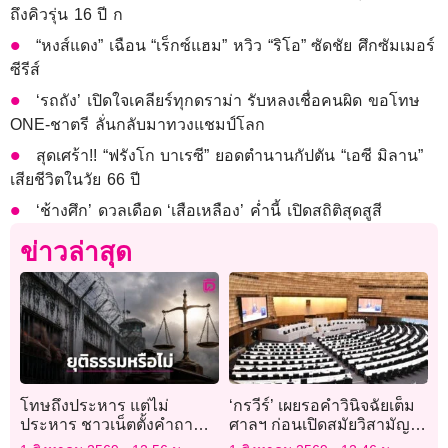
ถึงคิวรุ่น 16 ปี ก
“หงส์แดง” เฉือน “เร็กซ์แฮม” หวิว “ริโอ” ซัดชัย ศึกซัมเมอร์
ซีรีส์
‘รถถัง’ เปิดใจเคลียร์ทุกดราม่า รับหลงเชื่อคนผิด ขอโทษ
ONE-ชาตรี ลั่นกลับมาทวงแชมป์โลก
สุดเศร้า!! “ฟรังโก บาเรซี” ยอดตำนานกัปตัน “เอซี มิลาน”
เสียชีวิตในวัย 66 ปี
‘ช้างศึก’ ดวลเดือด ‘เสือเหลือง’ ค่ำนี้ เปิดสถิติสุดสูสี
ข่าวล่าสุด
โทษถึงประหาร แต่ไม่
‘กรวีร์’ เผยรอคำวินิจฉัยเต็ม
ประหาร ชาวเน็ตตั้งคำถาม
ศาลฯ ก่อนเปิดสมัยวิสามัญ
‘ยุติธรรมแล้วหรือไม่?’
ถก พ.ร.ก.กู้เงิน 4 แสนล้าน