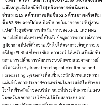
แม้ในฤดูแล้ง
โดยมีกำไรสุทธิจากการดำเนินงาน
จำนวน
115.9 
ล้านบาท
เพิ่มขึ้น
52.5 
ล้านบาท
หรือเพิ่ม
ขึ้น
82.9% 
จากปีก่อน
 ปัจจัยบวกยังมาจากการรับรู้ส่วน
แบ่งกำไรสุทธิจากการดำเนินงานของ XPCL และ NN2 
อย่างไรก็ตามในช่วงครึ่งปีหลัง ข้อมูลการพยากรณ์สภาพ
ภูมิอากาศที่บ่งชี้ถึงความเป็นไปได้ของการเข้าสู่ภาวะเอ
ลนีโญ (El Nio) ซึ่งทาง ซีเค พาวเวอร์ ได้เตรียมรับมือกับ
สถานการณ์ด้วยการพัฒนาระบบติดตามและคาดการณ์
ปริมาณน้ำ (Hydrometeorological Monitoring and 
Forecasting System) เพื่อเพิ่มประสิทธิภาพและความ
แม่นยำในการประกาศความพร้อมในการผลิตไฟฟ้าของ
โรงไฟฟ้าพลังน้ำของบริษัท ขณะที่ประเด็นความไม่สงบ
ในตะวันออกกลางบริษัทไม่ได้รับผลกระทบจาก
สถานการณ์ดังกล่าวรวมถึงความผันผวนของราคา