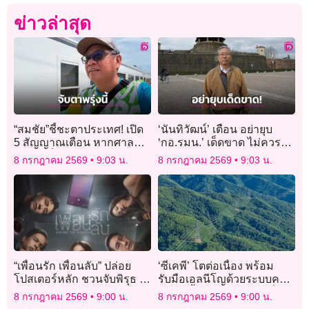
ข่าวล่าสุด
“สมชัย”ชี้ชะตาประเทศ! เปิด
‘นันทิวัฒน์’ เตือน อย่ายุบ​
5 สัญญาณเตือน หากศาล
‘กอ.รมน.’ เด็ดขาด​ ไม่ควร
รธน. คว่ำ พ.ร.ก.เงินกู้ 4 แสน
เปิดช่องให้โจร
8 กรกฎาคม 2569
9:03 น.
8 กรกฎาคม 2569
9:03 น.
ล้าน9 ก.ค.นี้
“เพื่อนรัก เพื่อนลับ” ปล่อย
‘ซีเคพี’ โตต่อเนื่อง พร้อม
โปสเตอร์หลัก ชวนจับพิรุธ 7
รับมือเอลนีโญด้วยระบบคาด
นักแสดงคุณภาพประชัน
การณ์น้ำ เดินหน้าขับเคลื่อน
8 กรกฎาคม 2569
9:00 น.
8 กรกฎาคม 2569
9:00 น.
บทบาทเข้มข้น
สู่สังคมคาร์บอนต่ำ