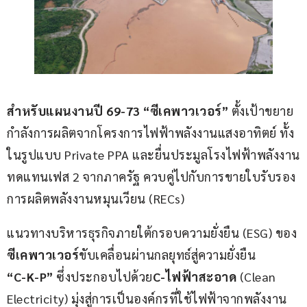
สำหรับแผนงาน
ปี 
69-73 “
ซีเค
พาวเวอร์
”
 ตั้งเป้าขยาย
กำลังการผลิตจากโครงการไฟฟ้าพลังงานแสงอาทิตย์ ทั้ง
ในรูปแบบ Private PPA และยื่นประมูลโรงไฟฟ้าพลังงาน
ทดแทนเฟส 2 จากภาครัฐ ควบคู่ไปกับการขายใบรับรอง
การผลิตพลังงานหมุนเวียน (RECs)
แนวทางบริหารธุรกิจภายใต้กรอบความยั่งยืน (ESG) ของ 
ซีเค
พาวเวอร์
ขับเคลื่อนผ่านกลยุทธ์สู่ความยั่งยืน
“C-K-P”
 ซึ่งประกอบไปด้วย
C-
ไฟฟ้าสะอาด
 (Clean 
Electricity) มุ่งสู่การเป็นองค์กรที่ใช้ไฟฟ้าจากพลังงาน