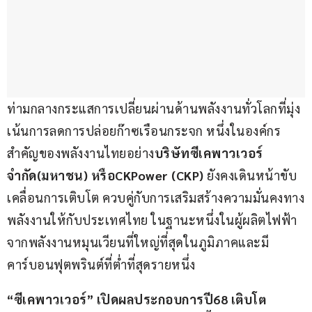
ท่ามกลางกระแสการเปลี่ยนผ่านด้านพลังงานทั่วโลกที่มุ่ง
เน้นการลดการปล่อยก๊าซเรือนกระจก หนึ่งในองค์กร
สำคัญของพลังงานไทยอย่าง
บริษัท
ซีเค
พาวเวอร์
จำกัด
(
มหาชน
) 
หรือ
CKPower (CKP) 
ยังคงเดินหน้าขับ
เคลื่อนการเติบโต ควบคู่กับการเสริมสร้างความมั่นคงทาง
พลังงานให้กับประเทศไทย ในฐานะหนึ่งในผู้ผลิตไฟฟ้า
จากพลังงานหมุนเวียนที่ใหญ่ที่สุดในภูมิภาคและมี
คาร์บอนฟุตพรินต์ที่ต่ำที่สุดรายหนึ่ง
“
ซีเค
พาวเวอร์
” 
เปิดผลประกอบการปี
68 
เติบโต