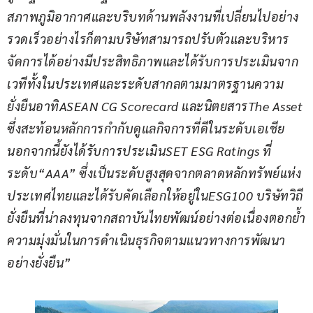
สภาพภูมิอากาศ
และบริบทด้านพลังงานที่เปลี่ยนไปอย่าง
รวดเร็ว
อย่างไรก็ตาม
บริษัทสามารถปรับตัวและบริหาร
จัดการได้อย่างมีประสิทธิภาพ
และได้รับการประเมินจาก
เวทีทั้งในประเทศและระดับสากลตามมาตรฐานความ
ยั่งยืน
อาทิ
ASEAN CG Scorecard 
และนิตยสาร
The Asset 
ซึ่งสะท้อนหลักการกำกับดูแลกิจการที่ดีในระดับเอเชีย
นอกจากนี้
ยังได้รับการประเมิน
SET ESG Ratings 
ที่
ระดับ
“AAA” 
ซึ่งเป็นระดับสูงสุดจากตลาดหลักทรัพย์แห่ง
ประเทศไทย
และได้รับคัดเลือกให้อยู่ใน
ESG100 
บริษัทวิถี
ยั่งยืนที่น่าลงทุนจากสถาบันไทยพัฒน์อย่างต่อเนื่อง
ตอกย้ำ
ความมุ่งมั่นในการดำเนินธุรกิจตามแนวทางการพัฒนา
อย่างยั่งยืน
”