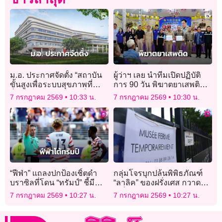
ม.อ. ประกาศจัดตั้ง “สถาบัน
ผู้ว่าฯ เลย นำทีมเปิดปฏิบัติ
ขั้นสูงเพื่อระบบสุขภาพที่
การ 90 วัน พิฆาตยาเสพติด
ยั่งยืน” ณ วิทยาเขตภูเก็ต มุ่ง
บูรณาการ 7 อำเภอ ขานรับ
7 กรกฎาคม 2569
10:33 น.
7 กรกฎาคม 2569
10:30 น.
ขับเคลื่อนนวัตกรรมสุขภาพฯ
นโยบายนายกรัฐมนตรี
“ฟีฟ่า” แถลงปกป้องเชิ้ตดำ
กลุ่มโจรบุกปล้นพิพิธภัณฑ์
บราซิลที่โดน “ทรัมป์” ชี้มี
“ลาลิค” ของฝรั่งเศส กวาด
ประวัติน่าสงสัย
เครื่องเพชรหลบหนีลอยนวล
7 กรกฎาคม 2569
10:27 น.
7 กรกฎาคม 2569
10:27 น.