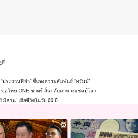
ูสี
“ประธานฟีฟ่า” ชี้แจงความสัมพันธ์ “ทรัมป์”
นผิด ขอโทษ ONE-ชาตรี ลั่นกลับมาทวงแชมป์โลก
 มิลาน” เสียชีวิตในวัย 66 ปี