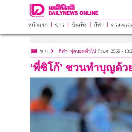
หน้าแรก
ข่าว
บันเทิง
กีฬา
ดวง-มูเตล
ข่าว
กีฬา
,
ฟุตบอลทั่วไป
7 ก.ค. 2569 • 13:
‘พี่ซิโก้’ ชวนทำบุญ