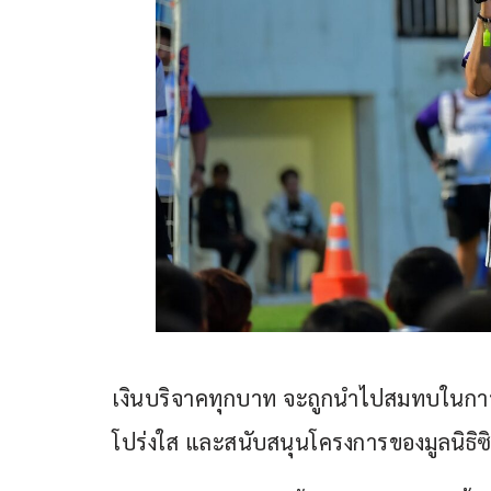
เงินบริจาคทุกบาท จะถูกนำไปสมทบในการ
โปร่งใส และสนับสนุนโครงการของมูลนิธิซ