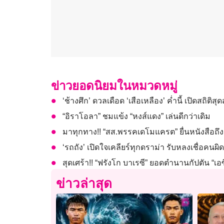
ข่าวยอดนิยมในหมวดหมู่
‘ช้างศึก’ ดวลเดือด ‘เสือเหลือง’ ค่ำนี้ เปิดสถิติสุดส
“อิราโอลา” ชมแข้ง “หงส์แดง” เล่นดีกว่าเดิม
มาทุกทาง!! “สส.พรรคเดโมแครต” ยื่นหนังสือถึง 
‘รถถัง’ เปิดใจเคลียร์ทุกดราม่า รับหลงเชื่อค
สุดเศร้า!! “ฟรังโก บาเรซี” ยอดตำนานกัปตัน “เอซี
ข่าวล่าสุด