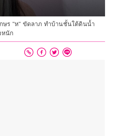
อักษร "ห" ขัดลาภ ทำบ้านชั้นใต้ดินน้ำ
ใจหนัก