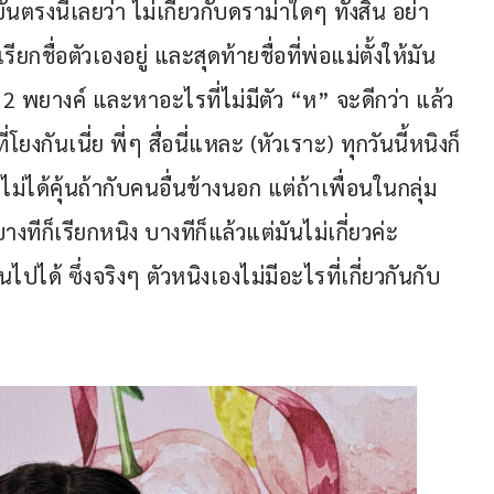
รงนี้เลยว่า ไม่เกี่ยวกับดราม่าใดๆ ทั้งสิ้น อย่า
รียกชื่อตัวเองอยู่ และสุดท้ายชื่อที่พ่อแม่ตั้งให้มัน
 2 พยางค์ และหาอะไรที่ไม่มีตัว “ห” จะดีกว่า แล้ว
โยงกันเนี่ย พี่ๆ สื่อนี่แหละ (หัวเราะ) ทุกวันนี้หนิงก็
ไม่ได้คุ้นถ้ากับคนอื่นข้างนอก แต่ถ้าเพื่อนในกลุ่ม
งทีก็เรียกหนิง บางทีก็แล้วแต่มันไม่เกี่ยวค่ะ 
ด้ ซึ่งจริงๆ ตัวหนิงเองไม่มีอะไรที่เกี่ยวกันกับ