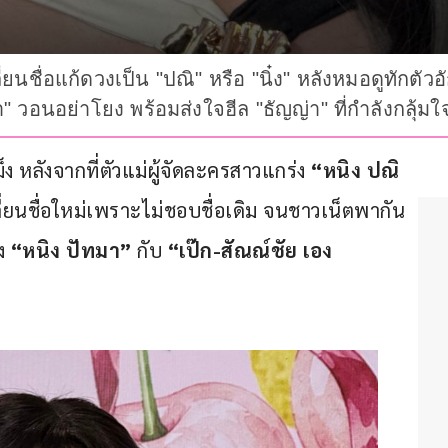
่ยนชื่อแก้ดวงเป็น "ปณิ" หรือ "นิ๋ง" หลังหมอดูทักตัว
า" วอนอย่าโยง พร้อมส่งใจฮีล "ธัญญ่า" ที่กำลังกลุ้ม
 หลังจากที่ตัวแม่ผู้จัดละครสาวแกร่ง 
“หนิง ปณิ
ยนชื่อใหม่เพราะไม่ชอบชื่อเดิม จนชาวเน็ตพากัน
ง 
“หนิง ปัทมา”
 กับ 
“เป๊ก-สัณณ์ชัย เอง