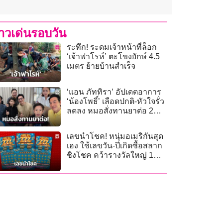
่าวเด่นรอบวัน
ระทึก! ระดมเจ้าหน้าที่ล็อก
‘เจ้าฟาโรห์’ ตะโขงยักษ์ 4.5
เมตร ย้ายบ้านสำเร็จ
‘แอน ภัททิรา’ อัปเดตอาการ
‘น้องโพธิ์’ เลือดปกติ-หัวใจรั่ว
ลดลง หมอสั่งทานยาต่อ 2
เดือน!
เลขนำโชค! หนุ่มอเมริกันสุด
เฮง ใช้เลขวัน-ปีเกิดซื้อสลาก
ชิงโชค คว้ารางวัลใหญ่ 1
ล้านดอลลาร์