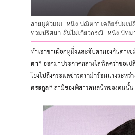
สายมูตัวแม่! "หนิง ปณิตา" เคลียร์ปมเปลี
ท่วมปริศนา ลั่นไม่เกี่ยวกรณี "หนิง ปัทม
ทำเอาขาเผือกหูผึ่งและจับตามองกันตาเขม็ง
ตา”
 ออกมาประกาศกลางไลฟ์สดว่าขอเปลี่
โยงไปถึงกระแสข่าวดราม่าร้อนแรงระหว่า
ตระกูล”
 สามีของพี่สาวคนสนิทของตนนั้น