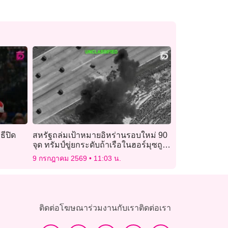
ธีปิด
สหรัฐถล่มเป้าหมายอิหร่านรอบใหม่ 90
จุด ทรัมป์ขู่ยกระดับถ้าเรือในฮอร์มุซถูก
โจมตีอีก
9 กรกฎาคม 2569
11:03 น.
ติดต่อโฆษณา
ร่วมงานกับเรา
ติดต่อเรา