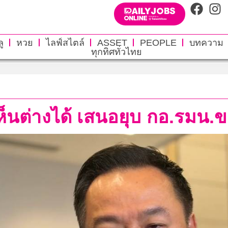
ู
หวย
ไลฟ์สไตล์
ASSET
PEOPLE
บทความ
ทุกทิศทั่วไทย
’ เห็นต่างได้ เสนอยุบ กอ.รมน