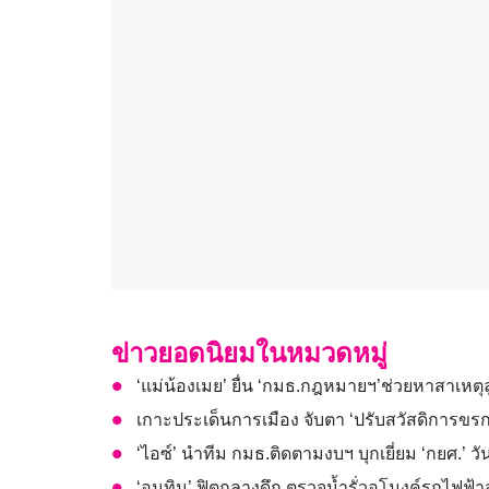
ข่าวยอดนิยมในหมวดหมู่
‘แม่น้องเมย’ ยื่น ‘กมธ.กฎหมายฯ’ช่วยหาสาเหตุลูก
เกาะประเด็นการเมือง จับตา ‘ปรับสวัสดิการขรก
‘ไอซ์’ นำทีม กมธ.ติดตามงบฯ บุกเยี่ยม ‘กยศ.’ 
‘อนุทิน’ ฟิตกลางดึก ตรวจน้ำรั่วอุโมงค์รถไฟฟ้