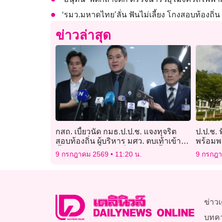
‘รมว.มหาดไทย’ลั่น ฟันไม่เลี้ยง โกงสอบท้องถ
ข่าวล่าสุด
กสถ. เบี้ยวนัด กมธ.ป.ป.ช. แจงทุจริต
ป.ป.ช. ฟ
สอบท้องถิ่น ผู้บริหาร มศว. ตบเท้าเข้า
พร้อมพว
ชี้แจง พร้อมเปิดทุกเรื่องในเวทีนี้
โครงกา
9 กรกฎาคม 2569
11:20 น.
9 กรกฎ
สูงสุดด
ข่าวเ
บทค