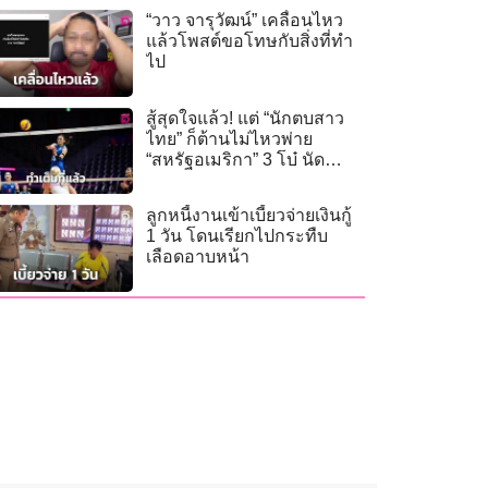
“วาว จารุวัฒน์” เคลื่อนไหว
แล้วโพสต์ขอโทษกับสิ่งที่ทำ
ไป
สู้สุดใจแล้ว! แต่ “นักตบสาว
ไทย” ก็ต้านไม่ไหวพ่าย
“สหรัฐอเมริกา” 3 โบ๋ นัด
ประเดิมสนาม ศึกเนชันส์ลีก
2026 สนาม 3 ที่ญี่ปุ่น
ลูกหนี้งานเข้าเบี้ยวจ่ายเงินกู้
1 วัน โดนเรียกไปกระทืบ
เลือดอาบหน้า