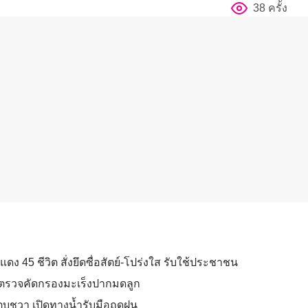
38 ครั้ง
แดง 45 ชีวิต สั่งยึดซื่อสัตย์-โปร่งใส รับใช้ประชาชน
ยตรวจคัดกรองมะเร็งปากมดลูก
กตบชวา เปิดทางน้ำรับมือฤดูฝน