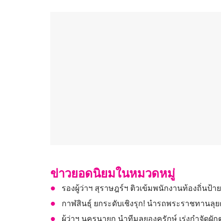
ข่าวยอดนิยมในหมวดหมู่
รองผู้ว่าฯ สุราษฎร์ฯ ติวเข้มพนักงานท้องถิ่นป้าย
กาฬสินธุ์ ยกระดับเชิงรุก! นำรถพระราชทานลุ
ผู้ว่าฯ นครนายก นำทีมลุยองครักษ์ เร่งกำจัดผั