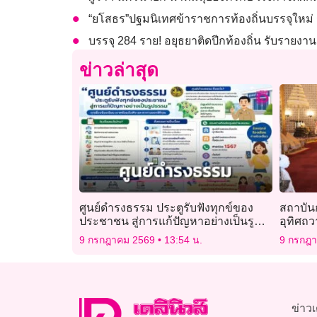
“ยโสธร”ปฐมนิเทศข้าราชการท้องถิ่นบรรจุใหม่
บรรจุ 284 ราย! อยุธยาติดปีกท้องถิ่น รับราย
ข่าวล่าสุด
ศูนย์ดำรงธรรม ประตูรับฟังทุกข์ของ
สถาบัน
ประชาชน สู่การแก้ปัญหาอย่างเป็นรูป
อุทิศถ
ธรรม
หลวง
9 กรกฎาคม 2569
13:54 น.
9 กรกฎ
ข่าวเ