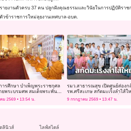
 รายงานตัวครบ 37 คน ปลูกฝังคุณธรรมและวินัยในการปฏิบัติราช
งานตัวข้าราชการใหม่ลุยงานเทศบาล-อบต.
การศึกษา บำเพ็ญพระราชกุศล
รมว.สาธารณสุข เปิดศูนย์ส่องกล
วายพระบรมศพ สมเด็จพระพันปี
รพ.ศรีสะเกษ สกัดมะเร็งลำไส้ให
พบป่วยใหม่พุ่งปีละ 1.5 หมื่นราย
าคม 2569
13:54 น.
9 กรกฎาคม 2569
13:47 น.
ดลินิวส์
ไลฟ์สไตล์