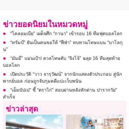
ข่าวยอดนิยมในหมวดหมู่
“โคลอมเบีย” เผด็จศึก “กานา” เข้ารอบ 16 ทีมฟุตบอลโลก
“ทรัมป์” ยันเป็นคนขอให้ “ฟีฟ่า” ทบทวนโทษแบน “บาโลกุ
น”
“มัมมี่” แม่นเป้า! ดวลโทษดับ “จิงโจ้” ฉลุย 16 ทีมสุดท้าย
บอลโลก
เปิดประวัติ “วาว จารุวัฒน์” จากนักแสดงตัวประกอบ สู่นัก
พากย์บอล ก่อนถูกจับกุมคดีแปะเว็บพนัน
“เอ็มบัปเป” ชี้ “ตราไก่” สอบผ่านหลังหักด่าน ปารากวัย”
สำเร็จ
ข่าวล่าสุด