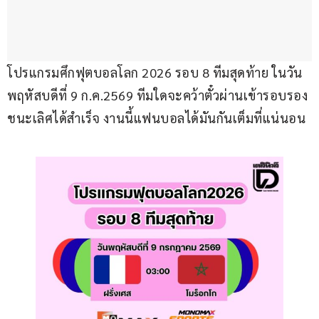
โปรแกรมศึกฟุตบอลโลก 2026 รอบ 8 ทีมสุดท้าย ในวัน
พฤหัสบดีที่ 9 ก.ค.2569 ทีมใดจะคว้าตั๋วผ่านเข้ารอบรอง
ชนะเลิศได้สำเร็จ งานนี้แฟนบอลได้มันกันเต็มที่แน่นอน