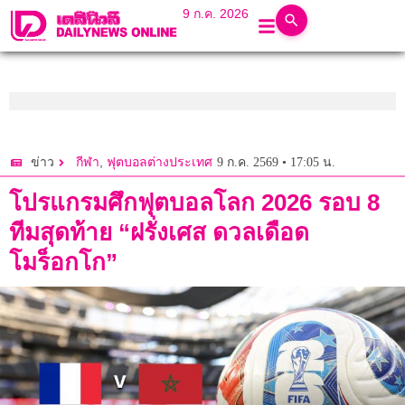
9 ก.ค. 2026
,
9 ก.ค. 2569 • 17:05 น.
ข่าว
กีฬา
ฟุตบอลต่างประเทศ
โปรแกรมศึกฟุตบอลโลก 2026 รอบ 8
ทีมสุดท้าย “ฝรั่งเศส ดวลเดือด
โมร็อกโก”