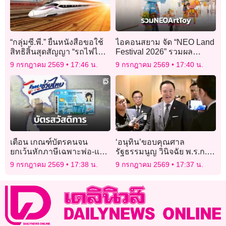
“กลุ่มซี.พี.” ยื่นหนังสือขอใช้
ไอคอนสยาม จัด “NEO Land
สิทธิสิ้นสุดสัญญา “รถไฟไฮส
Festival 2026” รวมผล
ปีด 3 สนามบิน” รับ BOI ไม่
งาน NEO Art Toy
9 กรกฎาคม 2569
17:46 น.
9 กรกฎาคม 2569
17:40 น.
สำเร็จ
เตือน เกณฑ์บัตรคนจน
‘อนุทิน’ขอบคุณศาล
ยกเว้นหักภาษีเฉพาะพ่อ-แม่
รัฐธรรมนูญ วินิจฉัย พ.ร.ก.กู้
ส่วนลูก-คู่สมรส ยังถูกตัดสิทธิ
เงินไม่ขัดกฎหมาย
9 กรกฎาคม 2569
17:38 น.
9 กรกฎาคม 2569
17:37 น.
เหมือนเดิม