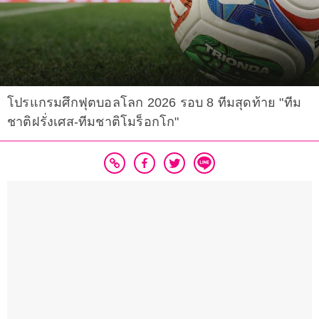
โปรแกรมศึกฟุตบอลโลก 2026 รอบ 8 ทีมสุดท้าย "ทีม
ชาติฝรั่งเศส-ทีมชาติโมร็อกโก"