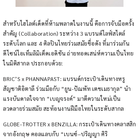
สำหรับไฮไลต์เด็ดที่ห้ามพลาดในงานนี้ คือการจับมือครั้ง
สำคัญ (Collaboration) ระหว่าง 3 แบรนด์ไลฟ์สไตล์
ระดับโลก และ 4 ศิลปินไทยร่วมสมัยชื่อดัง ที่มาร่วมกัน
ดีไซน์ไอเท็มลิมิเต็ดเอดิชัน ถ่ายทอดเสน่ห์ความเป็นไทย
ในมิติสากล ประกอบด้วย:
BRIC’S x PHANNAPAST: แบรนด์กระเป๋าเดินทางหรู
สัญชาติอิตาลี ร่วมมือกับ “ยูน-ปัณพัท เตชเมธากุล” นำ
แรงบันดาลใจจาก “เบญจรงค์” มาตีความใหม่เป็น
ลวดลายร่วมสมัย สะท้อนงานฝีมือไทยในระดับสากล
GLOBE-TROTTER x BENZILLA: กระเป๋าเดินทางคลาสสิก
จากอังกฤษ คอลแลบกับ “เบนซ์–ปริญญา ศิริ