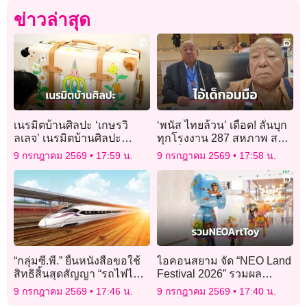
ข่าวล่าสุด
เนรมิตบ้านศิลปะ ‘เกษรวิ
‘พนัส ไทยล้วน’ เดือด! ลั่นบุก
ลเลจ’ เนรมิตบ้านศิลปะ
ทุกโรงงาน 287 สหภาพ สกัด
ดึง 3 แบรนด์โลกคอลแลบ
‘ไอ้เด็กอมมือ’ ฮุบบอร์ด
9 กรกฎาคม 2569
17:59 น.
9 กรกฎาคม 2569
17:58 น.
ศิลปินไทย
ประกันสังคม
“กลุ่มซี.พี.” ยื่นหนังสือขอใช้
ไอคอนสยาม จัด “NEO Land
สิทธิสิ้นสุดสัญญา “รถไฟไฮส
Festival 2026” รวมผล
ปีด 3 สนามบิน” รับ BOI ไม่
งาน NEO Art Toy
9 กรกฎาคม 2569
17:46 น.
9 กรกฎาคม 2569
17:40 น.
สำเร็จ