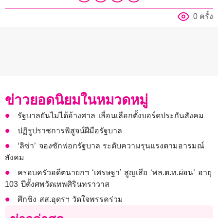
0 ครั้ง
ข่าวยอดนิยมในหมวดหมู่
รัฐบาลยันไม่ได้อ้างศาล เลื่อนเลือกตั้งบอร์ดประกันสังคม
ปฏิรูปราชการพิสูจน์ฝีมือรัฐบาล
‘ลิซ่า’ จองซักฟอกรัฐบาล ระดับความรุนแรงตามอารมณ์
สังคม
ครอบครัวอดีตนายกฯ ‘เศรษฐา’ สูญเสีย ‘พล.ต.ท.ผ่อน’ อายุ
103 ปีตั้งศพวัดเทพศิรินทราวาส
ศึกชิง สส.อุดรฯ วัดใจพรรคร่วม