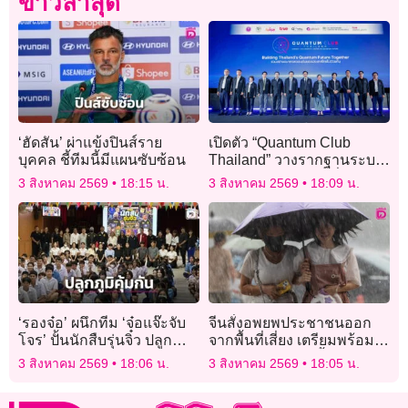
ข่าวล่าสุด
‘ฮัดสัน’ ผ่าแข้งปินส์ราย
เปิดตัว “Quantum Club
บุคคล ชี้ทีมนี้มีแผนซับซ้อน
Thailand” วางรากฐานระบบ
นิเวศควอนตัมไทย เชื่อมงาน
3 สิงหาคม 2569
18:15 น.
3 สิงหาคม 2569
18:09 น.
วิจัยสู่การใช้จริงในภาค
อุตสาหกรรม
‘รองจ๋อ’ ผนึกทีม ‘จ๋อแจ๊ะจับ
จีนสั่งอพยพประชาชนออก
โจร’ ปั้นนักสืบรุ่นจิ๋ว ปลูก
จากพื้นที่เสี่ยง เตรียมพร้อม
ภูมิคุ้มกันภัยไซเบอร์-ยาเสพ
รับมือฝนตกหนัก-น้ำท่วม
3 สิงหาคม 2569
18:06 น.
3 สิงหาคม 2569
18:05 น.
ติด