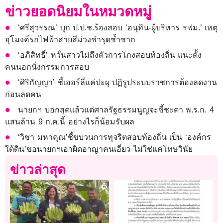
ข่าวยอดนิยมในหมวดหมู่
‘ศรีสุวรรณ’ บุก ป.ป.ช.ร้องสอบ ‘อนุทิน-ผู้บริหาร รฟม.’ เหตุ
อุโมงค์รถไฟฟ้าสายสีม่วงชำรุดซ้ำซาก
‘อภิสิทธิ์’ หวั่นสาวไม่ถึงตัวการโกงสอบท้องถิ่น แนะตั้ง
คนนอกนั่งกรรมการสอบ
‘ศิริกัญญา’ ชี้เออร์ลี่แค่ปะผุ ปฏิรูประบบราชการต้องลดงาน
ก่อนลดคน
นายกฯ บอกสุดแล้วแต่ศาลรัฐธรรมนูญจะชี้ชะตา พ.ร.ก. 4
แสนล้าน 9 ก.ค.นี้ อย่างไรก็น้อมรับผล
‘วิชา มหาคุณ’ชี้ขบวนการทุจริตสอบท้องถิ่น เป็น ‘องค์กร
ใต้ดิน’ขอนายกฯเอาผิดอาญาคนเอี่ยว ไม่ใช่แค่โทษวินัย
ข่าวล่าสุด