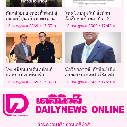
ดันกล้วยหอมทองถ้ำสิงห์ สู่
‘เทคโนปทุมวัน’ สั่งห้าม
ตลาดญี่ปุ่น เน้นมาตรฐาน
นักศึกษาเข้าสถาบัน 12
คุณภาพ
ก.ค.-9 ส.ค. ป้องเหตุทะเลาะ
12 กรกฎาคม 2569
17:55 น.
12 กรกฎาคม 2569
17:42 น.
วิวาท
ไทย-เมียนมาเดินหน้าแก้
นักวิชาการชี้ ‘ทักษิณ’ เดิน
มลพิษ เปิดเวทีหารือ
สายต่างประเทศ ไร้นัยเชิง
‘อาเซียน’ ฟื้นสันติภาพในเมีย
นโยบาย เหตุอำนาจบริหาร
12 กรกฎาคม 2569
17:30 น.
12 กรกฎาคม 2569
17:21 น.
นมา
‘อยู่ที่รัฐบาล’
อ่านความจริง อ่านเดลินิวส์