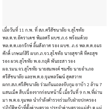
เมื่อวันที่ 11 ก.พ. ที่ สภ.ศรีสัชนาลัย จ.สุโขทัย 
พล.ต.ท.อัคราเดช พิมลศรี ผบช.ภ.6 พร้อมด้วย 
พล.ต.ต.เอกรักษ์ ลิ้มสังกาศ รอง ผบช. ภ.6 พล.ต.ต.อมร
ศักดิ์ เกษมก์สิริ ผบก.ภ.จว.สุโขทัย นายสุชาติ ทีคะสุข 
รอง ผวจ.สุโขทัย พ.อ.กฤติ พันธะสา รอง 
ผอ.รมน.จว.สุโขทัย นายสมพงค์ ชมชัย นายอำเภอ
ศรีสัชนาลัย และพ.ต.อ.จุมพลวัฒน์ สุดสวาท 
ผกก.สภ.ศรีสัชนาลัย ร่วมกันแถลงจับกุม ยาบ้า 2 ล้าน 7 
แสนเม็ด สืบเนื่องจากก่อนหน้านี้ เมื่อวันที่ 9 ก.พ.ที่ผ่าน
มา พ.ต.อ.จุมพล นำกำลังตำรวจร่วมกับฝ่ายปกครอง
ปฏิบัติหน้าที่ตั้งด่านตรวจ ประจำด่านตรวจแม่สำ ต.แม่