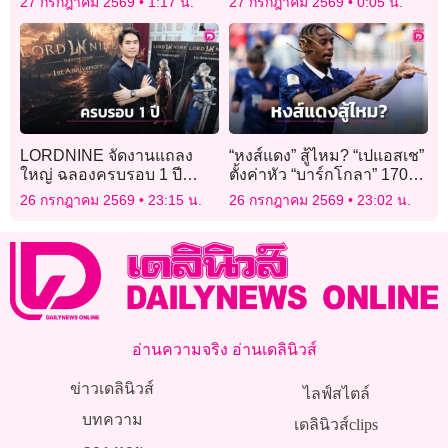
27 กรกฎาคม 2569
1:17 น.
27 กรกฎาคม 2569
0:05 น.
LORDNINE จัดงานแถลง
“หงส์แดง” สู้ไหม? “เปแอสเช”
ใหญ่ ฉลองครบรอบ 1 ปี
ตั้งค่าหัว “บาร์กโกลา” 170
พร้อมเปิดตัวเซิร์ฟฯ ใหม่
ล้านยูโร
26 กรกฎาคม 2569
23:15 น.
26 กรกฎาคม 2569
23:02 น.
“Helena”
อ่านความจริง อ่านเดลินิวส์
ข่าวเดลินิวส์
ไลฟ์สไตล์
บทความ
เดลินิวส์clips