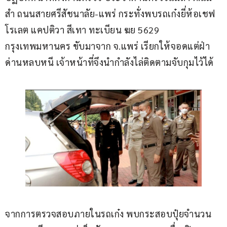
สำ ถนนสายศรีสัชนาลัย-แพร่ กระทั่งพบรถเก๋งยี่ห้อเชฟ
โรเลต แคปติวา สีเทา ทะเบียน ฆย 5629 
กรุงเทพมหานคร ขับมาจาก จ.แพร่ เรียกให้จอดแต่ฝ่า
ด่านหลบหนี เจ้าหน้าที่จึงนำกำลังไล่ติดตามจับกุมไว้ได้
จากการตรวจสอบภายในรถเก๋ง พบกระสอบปุ๋ยจำนวน