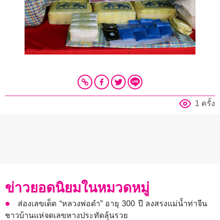
1 ครั้ง
ข่าวยอดนิยมในหมวดหมู่
ส่องเลขเด็ด “หลวงพ่อดำ” อายุ 300 ปี ลงสรงแม่น้ำท่าจีน
ชาวบ้านแห่จดเลขหางประทัดลุ้นรวย