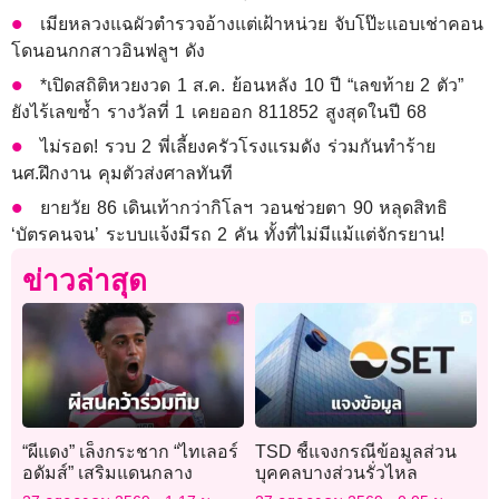
เมียหลวงแฉผัวตำรวจอ้างแต่เฝ้าหน่วย จับโป๊ะแอบเช่าคอน
โดนอนกกสาวอินฟลูฯ ดัง
*เปิดสถิติหวยงวด 1 ส.ค. ย้อนหลัง 10 ปี “เลขท้าย 2 ตัว”
ยังไร้เลขซ้ำ รางวัลที่ 1 เคยออก 811852 สูงสุดในปี 68
ไม่รอด! รวบ 2 พี่เลี้ยงครัวโรงแรมดัง ร่วมกันทำร้าย
นศ.ฝึกงาน คุมตัวส่งศาลทันที
ยายวัย 86 เดินเท้ากว่ากิโลฯ วอนช่วยตา 90 หลุดสิทธิ
‘บัตรคนจน’ ระบบแจ้งมีรถ 2 คัน ทั้งที่ไม่มีแม้แต่จักรยาน!
ข่าวล่าสุด
“ผีแดง” เล็งกระชาก “ไทเลอร์
TSD ชี้แจงกรณีข้อมูลส่วน
อดัมส์” เสริมแดนกลาง
บุคคลบางส่วนรั่วไหล