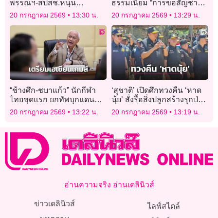
พรรณฯ-สปสช.หนุน
ธรรมเนียม “การขอสัญชาติ-
โครงการศูนย์ยืมเครื่องมือ
การแปลงสัญชาติ”
20 กรกฎาคม 2569
13:30 น.
20 กรกฎาคม 2569
13:29 น.
เเพทย์
“ช้างศึก-ชบาแก้ว” นักกีฬา
‘สุชาติ’ เปิดศึกทวงคืน ‘หาด
ไทยชุดแรก ยกทัพบุกแดน
นุ้ย’ สั่งรื้อสิ่งปลูกสร้างรุกป่า
อาทิตย์อุทัย ทำศึกเอเชียน
11 จุด ลั่นไม่มีใครอยู่เหนือ
20 กรกฎาคม 2569
13:22 น.
20 กรกฎาคม 2569
13:19 น.
เกมส์ 2026
กฎหมาย
อ่านความจริง อ่านเดลินิวส์
ข่าวเดลินิวส์
ไลฟ์สไตล์