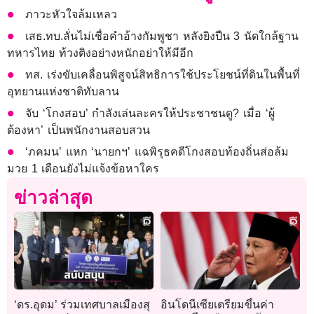
ภาวะหัวใจล้มเหลว
เสธ.ทบ.ลั่นไม่เชื่อคำอ้างกัมพูชา หลังยิงปืน 3 นัดใกล้ฐาน
ทหารไทย ท้วงติงอย่างหนักอย่าให้มีอีก
ทส. เร่งขับเคลื่อนพิสูจน์สิทธิการใช้ประโยชน์ที่ดินในพื้นที่
อุทยานแห่งชาติทับลาน
จับ ‘โกงสอบ’ กำลังเล่นละครให้ประชาชนดู? เมื่อ ‘ผู้
ต้องหา’ เป็นพนักงานสอบสวน
‘ภคมน’ แหก ‘นายกฯ’ แฉพิรุธคดีโกงสอบท้องถิ่นส่อล้ม
มวย 1 เดือนยังไม่แจ้งข้อหาใคร
ข่าวล่าสุด
‘ดร.อุดม’ ร่วมเทศบาลเมืองสุ
อินโดนีเซียเตรียมขึ้นค่า