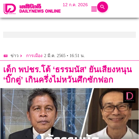
12 ก.ค. 2026
2 มี.ค. 2565 • 16:51 น.
ข่าว
การเมือง
เด็ก พปชร.โต้ ‘ธรรมนัส’ ยันเสียงหนุน
‘บิ๊กตู่’ เกินครึ่งไม่หวันศึกซักฟอก