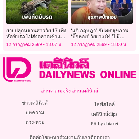
ยายปลุกหลานสาววัย 17 เพิ่ง
‘แต้-กฤษฎา’ อัปเดตสุขภาพ
หัดขับรถ ไปส่งตลาดเช้าแหก
‘บิ๊กหอย’ วัยย่าง 84 ปี มี
โค้งพลิกคว่ำเสียชีวิตทั้งคู่
ปัญหาการมอง แต่ยังติดตาม
12 กรกฎาคม 2569
18:07 น.
12 กรกฎาคม 2569
18:00 น.
ฟังข่าวบอลไทย
อ่านความจริง อ่านเดลินิวส์
ข่าวเดลินิวส์
ไลฟ์สไตล์
บทความ
เดลินิวส์clips
ดวง-หวย
PR by dataxet
ติดต่อโฆษณา
ร่วมงานกับเรา
ติดต่อเรา