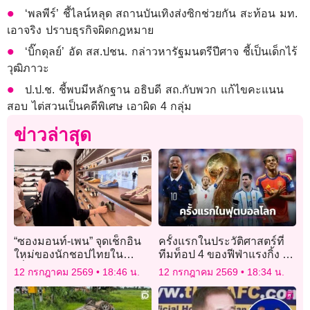
‘พลพีร์’ ชี้ไลน์หลุด สถานบันเทิงส่งซิกช่วยกัน สะท้อน มท.
เอาจริง ปราบธุรกิจผิดกฎหมาย
‘บิ๊กดุลย์’ อัด สส.ปชน. กล่าวหารัฐมนตรีปีศาจ ชี้เป็นเด็กไร้
วุฒิภาวะ
ป.ป.ช. ชี้พบมีหลักฐาน อธิบดี สถ.กับพวก แก้ไขคะแนน
สอบ ไต่สวนเป็นคดีพิเศษ เอาผิด 4 กลุ่ม
ข่าวล่าสุด
“ซองมอนท์-เพน” จุดเช็กอิน
ครั้งแรกในประวัติศาสตร์ที่
ใหม่ของนักชอปไทยใน
ทีมท็อป 4 ของฟีฟ่าแรงกิ้ง อยู่
เซี่ยงไฮ้
พร้อมหน้าในศึกฟุตบอลโลก
12 กรกฎาคม 2569
18:46 น.
12 กรกฎาคม 2569
18:34 น.
รอบรองฯ