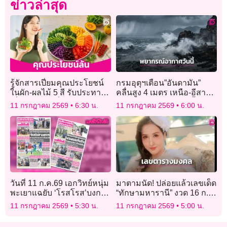
ข่าวล่าสุด
รู้จักสารเปี่ยมคุณประโยชน์
กรมอุตุฯเตือน”อันดามัน”
ในผัก-ผลไม้ 5 สี รับประทาน
คลื่นสูง 4 เมตร เหนือ-อีสาน-
เพื่อสุขภาพแข็งแรง
ตะวันออก อ่วม! ระวังน้ำป่า
11 กรกฎาคม 2569
6:30 น.
11 กรกฎาคม 2569
6:00 น.
หลากท่วมฉับพลัน!
วันที่ 11 ก.ค.69 เอกวิทย์หนุ่ม
มาตามนัด! ปล่อยแล้วเลขเด็ด
พะเยาแฉยับ ‘โรสโรส’บงการ
“ทักษามหารานี” งวด 16 ก.ค.
ลวงแอร์ขนผงขาวข้ามชาติ
2569 คอหวยแห่ส่องตาราง
11 กรกฎาคม 2569
5:30 น.
11 กรกฎาคม 2569
5:00 น.
มงคล