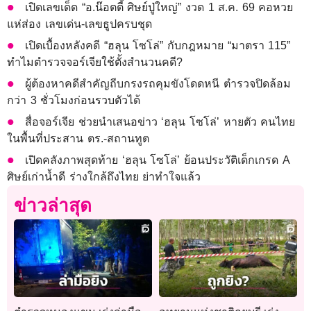
เปิดเลขเด็ด “อ.น๊อตตี้ ศิษย์ปู่ใหญ่” งวด 1 ส.ค. 69 คอหวย
แห่ส่อง เลขเด่น-เลขธูปครบชุด
เปิดเบื้องหลังคดี “ฮลุน โซโล่” กับกฎหมาย “มาตรา 115”
ทำไมตำรวจจอร์เจียใช้ตั้งสำนวนคดี?
ผู้ต้องหาคดีสำคัญถีบกรงรถคุมขังโดดหนี ตำรวจปิดล้อม
กว่า 3 ชั่วโมงก่อนรวบตัวได้
สื่อจอร์เจีย ช่วยนำเสนอข่าว ‘ฮลุน โซโล่’ หายตัว คนไทย
ในพื้นที่ประสาน ตร.-สถานทูต
เปิดคลังภาพสุดท้าย ‘ฮลุน โซโล่’ ย้อนประวัติเด็กเกรด A
ศิษย์เก่าน้ำดี ร่างใกล้ถึงไทย ย่าทำใจแล้ว
ข่าวล่าสุด