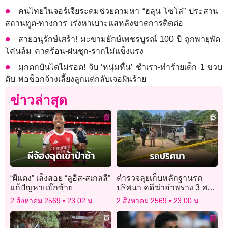
คนไทยในจอร์เจียระดมช่วยตามหา “ฮลุน โซโล่” ประสาน
สถานทูต-ทางการ เร่งหาเบาะแสหลังขาดการติดต่อ
สายอนุรักษ์เศร้า! มะขามยักษ์เพชรบูรณ์ 100 ปี ถูกพายุพัด
โค่นล้ม คาดร้อน-ฝนชุก-รากไม่แข็งแรง
มุกตกบันไดไม่รอด! จับ ‘หนุ่มหื่น’ ชำเรา-ทำร้ายเด็ก 1 ขวบ
ดับ พ่อช็อกจ้างเลี้ยงลูกแต่กลับเจอฝันร้าย
ข่าวล่าสุด
“ผีแดง” เล็งสอย “ลูอิส-สเกลลี”
ตำรวจลุยเก็บหลักฐานรถ
แก้ปัญหาแบ๊กซ้าย
ปริศนา คดีฆ่าอำพราง 3 ศพ
ฝังดิน เร่งหาหลักฐานเชื่อม
2 สิงหาคม 2569
23:02 น.
2 สิงหาคม 2569
23:00 น.
โยงผู้ก่อเหตุ