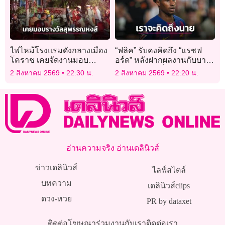
ไฟไหม้โรงแรมดังกลางเมือง
“ฟลิค” รับคงคิดถึง “แรชฟ
โคราช เคยจัดงานมอบ
อร์ด” หลังฝากผลงานกับบาร์
รางวัลสุพรรณหงส์
ซาอย่างยอดเยี่ยม
2 สิงหาคม 2569
22:30 น.
2 สิงหาคม 2569
22:20 น.
อ่านความจริง อ่านเดลินิวส์
ข่าวเดลินิวส์
ไลฟ์สไตล์
บทความ
เดลินิวส์clips
ดวง-หวย
PR by dataxet
ติดต่อโฆษณา
ร่วมงานกับเรา
ติดต่อเรา