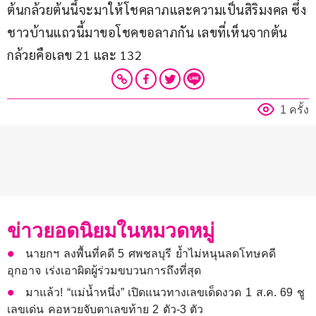
ต้นกล้วยต้นนี้จะมาให้โชคลาภและความเป็นสิริมงคล ซึ่ง
ชาวบ้านแถวนี้มาขอโชคขอลาภกัน เลขที่เห็นจากต้น
กล้วยคือเลข 21 และ 132
1 ครั้ง
ข่าวยอดนิยมในหมวดหมู่
นายกฯ ลงพื้นที่คดี 5 ศพชลบุรี ย้ำไม่หนุนลดโทษคดี
อุกอาจ เร่งเอาผิดผู้ร่วมขบวนการถึงที่สุด
มาแล้ว! “แม่น้ำหนึ่ง” เปิดแนวทางเลขเด็ดงวด 1 ส.ค. 69 ชู
เลขเด่น คอหวยจับตาเลขท้าย 2 ตัว-3 ตัว