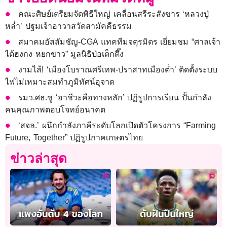
คณะศิษย์เตรียมจัดพิธีใหญ่ เคลื่อนสรีระสังขาร ‘หลวงปู่
หล่ำ’ ปฐมเจ้าอาวาสวัดสามัคคีธรรม
สมาคมอัสสัมชัญ-CGA แทคทีมจตุรมิตร เยี่ยมชม “ศาลเจ้า
ไต้ฮงกง หยกขาว” มูลนิธิป่อเต็กตึ๊ง
งามไส้! ‘เมืองโบราณศรีเทพ-ปราสาทเมืองต่ำ’ ติดตั้งระบบ
ไฟไม่เหมาะสมทำภูมิทัศน์อุจาด
รมว.ศธ.ชู ‘อาชีวะคือทางหลัก’ ปฏิรูปการเรียน ปั้นกำลัง
คนคุณภาพตอบโจทย์อนาคต
‘สจล.’ ผนึกกำลังภาคีระดับโลกเปิดตัวโครงการ “Farming
Future, Together” ปฏิรูปภาคเกษตรไทย
ข่าวล่าสุด