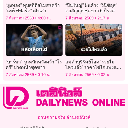
“ยูงทอง” ทุบสถิติสโมสรคว้า
“ปืนใหญ่” ฝันค้าง “วินิซิอุส”
“แทร็ฟฟอร์ด” เฝ้าเสา
ต่อสัญญาชุดขาว 6 ปีรวด
7 สิงหาคม 2569
4:00 น.
7 สิงหาคม 2569
2:17 น.
“บาร์ซา” รุกหนักหวังคว้า “โร
แม่ค้าบุรีรัมย์โอด ‘รวยไม่
ดรี” ปาดหน้าชุดขาว
ไหวแล้ว’ ราคาไข่ไก่แพงแตะ
ฟองละ 4 บาท
7 สิงหาคม 2569
0:10 น.
7 สิงหาคม 2569
0:02 น.
อ่านความจริง อ่านเดลินิวส์