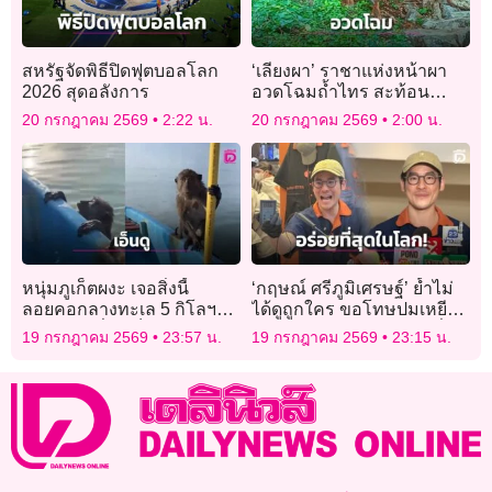
สหรัฐจัดพิธีปิดฟุตบอลโลก
‘เลียงผา’ ราชาแห่งหน้าผา
2026 สุดอลังการ
อวดโฉมถ้ำไทร สะท้อน
ความอุดมสมบูรณ์ผืนป่าเขา
20 กรกฎาคม 2569
2:22 น.
20 กรกฎาคม 2569
2:00 น.
สามร้อยยอด
หนุ่มภูเก็ตผงะ เจอสิ่งนี้
‘กฤษณ์ ศรีภูมิเศรษฐ์’ ย้ำไม่
ลอยคอกลางทะเล 5 กิโลฯ
ได้ดูถูกใคร ขอโทษปมเหยียด
นึกว่าคน ที่แท้เป็น “ลิง” รุด
คนไทย ยันเจลาโต้อร่อยที่สุด
19 กรกฎาคม 2569
23:57 น.
19 กรกฎาคม 2569
23:15 น.
เทียบเรือช่วยหวิดจม!
ในโลก!