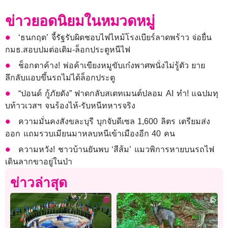
ข่าวยอดนิยมในหมวดหมู่
‘ธนกฤต’ จี้รัฐรับผิดชอบไฟไหม้โรงเบียร์ลาดพร้าว จ่อยื่น
กมธ.สอบปมต่อเติม-ล็อกประตูหนีไฟ
ช็อกตาค้าง! พ่อค้าเขียงหมูขับเก๋งพาศพนั่งไม่รู้ตัว ยาย
ลึกลับแอบขึ้นรถไม่ได้ล็อกประตู
“ปอนด์ กู้ภัยดัง” ฟาดกลับสเตทเมนต์ปลอม AI ทำ! แฉปมทุ
บท้าวเวสฯ จนร้องไห้-รับหนีทหารจริง
ความมั่นคงสังขละบุรี บุกจับดีเซล 1,600 ลิตร เตรียมส่ง
ออก แถมรวบเมียนมาหลบหนีเข้าเมืองอีก 40 คน
ความหวัง! ชาวบ้านยันพบ ‘สีส้ม’ แมวพิการหายบนรถไฟ
เดินลากขาอยู่ในป่า
ข่าวล่าสุด