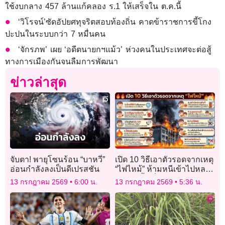
ใช้งบกลาง​ 457 ล้าน​แก้คลอง ร.1 ให้เสร็จใน ต.ค.นี้
‘วิโรจน์’ซัดอัปยศทุจริตสอบท้องถิ่น คาดข้าราชการขี้โกง
ปะปนในระบบกว่า 7 หมื่นคน
‘จักรภพ’ เผย ‘อดีตนายกฯแม้ว’ ห่วงคนในประเทศจะต่อสู้
ทางการเมืองกันจนลืมการพัฒนา
ข่าวล่าสุด
จับตา! พายุโซนร้อน “บาหวี่”
เปิด 10 วิธีเอาตัวรอดจากเหตุ
อ่อนกำลังลงเป็นดีเปรสชัน
“ไฟไหม้” ห้ามหนีเข้าไปหลบ
ในห้องนํ้าเด็ดขาด
13 กรกฎาคม 2569
6:00 น.
13 กรกฎาคม 2569
5:36 น.