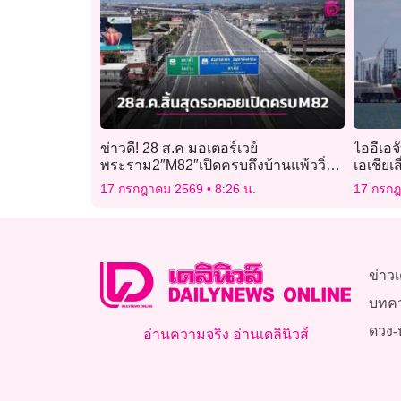
ข่าวดี! 28 ส.ค มอเตอร์เวย์
ไออีเอจั
พระราม2″M82″เปิดครบถึงบ้านแพ้ววิ่ง
เอเชียเ
ฟรี2ปียังไม่ปิดตำนานสร้างต่อถึงวัง
17 กรกฎาคม 2569
8:26 น.
17 กรก
มะนาว
ข่าวเ
บทค
ดวง-
อ่านความจริง อ่านเดลินิวส์