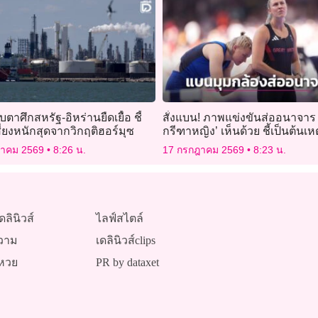
บตาศึกสหรัฐ-อิหร่านยืดเยื้อ ชี้
สั่งแบน! ภาพแข่งขันส่ออนาจาร 
สี่ยงหนักสุดจากวิกฤติฮอร์มุซ
กรีฑาหญิง’ เห็นด้วย ชี้เป็นต้นเหต
คุกคามทางเพศ
ฎาคม 2569
8:26 น.
17 กรกฎาคม 2569
8:23 น.
ดลินิวส์
ไลฟ์สไตล์
วาม
เดลินิวส์clips
หวย
PR by dataxet