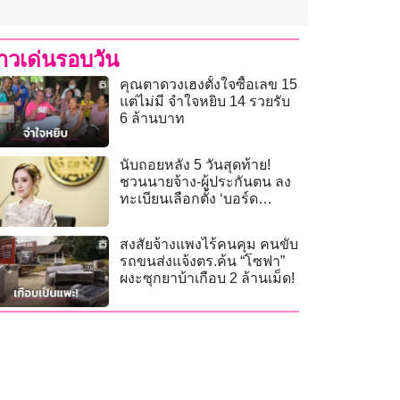
่าวเด่นรอบวัน
คุณตาดวงเฮงตั้งใจซื้อเลข 15
แต่ไม่มี จำใจหยิบ 14 รวยรับ
6 ล้านบาท
นับถอยหลัง 5 วันสุดท้าย!
ชวนนายจ้าง-ผู้ประกันตน ลง
ทะเบียนเลือกตั้ง ‘บอร์ด
ประกันสังคม’ หมดเขต 20
ก.ค.นี้
สงสัยจ้างแพงไร้คนคุม คนขับ
รถขนส่งแจ้งตร.ค้น “โซฟา”
ผงะซุกยาบ้าเกือบ 2 ล้านเม็ด!