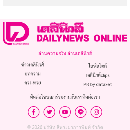
อ่านความจริง อ่านเดลินิวส์
ข่าวเดลินิวส์
ไลฟ์สไตล์
บทความ
เดลินิวส์clips
ดวง-หวย
PR by dataxet
ติดต่อโฆษณา
ร่วมงานกับเรา
ติดต่อเรา
© 2026 บริษัท สี่พระยาการพิมพ์ จำกัด