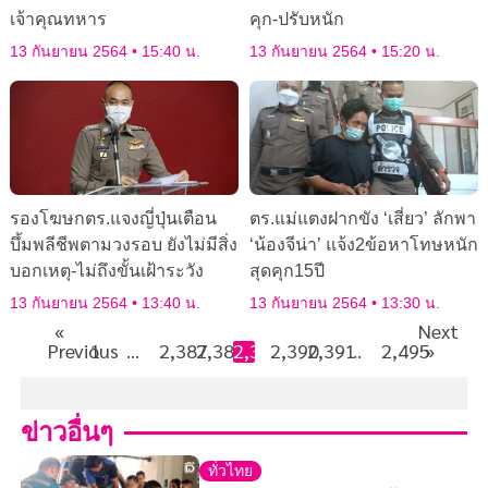
เจ้าคุณทหาร
คุก-ปรับหนัก
13 กันยายน 2564
15:40 น.
13 กันยายน 2564
15:20 น.
รองโฆษกตร.แจงญี่ปุ่นเตือน
ตร.แม่แตงฝากขัง ‘เสี่ยว’ ลักพา
บึ้มพลีชีพตามวงรอบ ยังไม่มีสิ่ง
‘น้องจีน่า’ แจ้ง2ข้อหาโทษหนัก
บอกเหตุ-ไม่ถึงขั้นเฝ้าระวัง
สุดคุก15ปี
13 กันยายน 2564
13:40 น.
13 กันยายน 2564
13:30 น.
«
Next
Previous
1
…
2,387
2,388
2,389
2,390
2,391
…
2,495
»
ข่าวอื่นๆ
ทั่วไทย