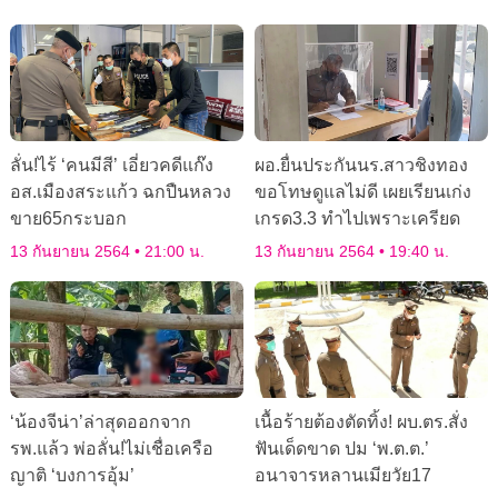
ลั่น!ไร้ ‘คนมีสี’ เอี่ยวคดีแก๊ง
ผอ.ยื่นประกันนร.สาวชิงทอง
อส.เมืองสระแก้ว ฉกปืนหลวง
ขอโทษดูแลไม่ดี เผยเรียนเก่ง
ขาย65กระบอก
เกรด3.3 ทำไปเพราะเครียด
13 กันยายน 2564
21:00 น.
13 กันยายน 2564
19:40 น.
‘น้องจีน่า’ล่าสุดออกจาก
เนื้อร้ายต้องตัดทิ้ง! ผบ.ตร.สั่ง
รพ.แล้ว พ่อลั่น!ไม่เชื่อเครือ
ฟันเด็ดขาด ปม ‘พ.ต.ต.’
ญาติ ‘บงการอุ้ม’
อนาจารหลานเมียวัย17