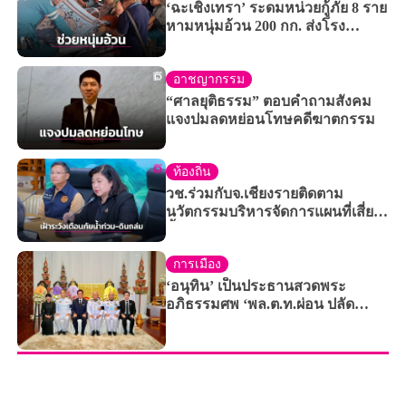
‘ฉะเชิงเทรา’ ระดมหน่วยกู้ภัย 8 ราย
หามหนุ่มอ้วน 200 กก. ส่งโรง
พยาบาล
อาชญากรรม
“ศาลยุติธรรม” ตอบคำถามสังคม
แจงปมลดหย่อนโทษคดีฆาตกรรม
ท้องถิ่น
วช.ร่วมกับจ.เชียงรายติดตาม
นวัตกรรมบริหารจัดการแผนที่เสี่ยง
น้ำท่วม-ดินถล่มแม่สาย
การเมือง
‘อนุทิน’ เป็นประธานสวดพระ
อภิธรรมศพ ‘พล.ต.ท.ผ่อน ปลัด
รักษา’ พ่อตา ‘อดีตนายกฯเศรษฐา’