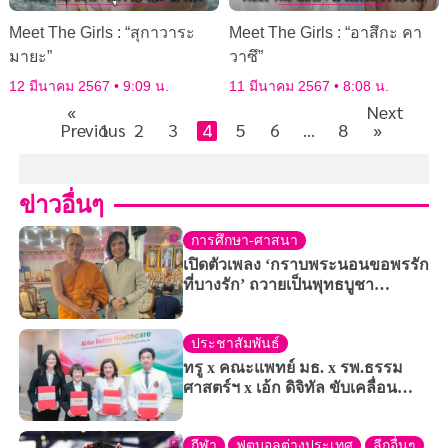
Meet The Girls : “สุกาวาระ
Meet The Girls : “อาสึกะ คา
มายะ”
วาซึ”
12 มีนาคม 2567
9:09 น.
11 มีนาคม 2567
8:08 น.
«
Next
Previous
1
2
3
4
5
6
…
8
»
ข่าวอื่นๆ
การศึกษา-ศาสนา
เปิดตัวเพลง ‘กราบพระนอนขอพรรัก
ที่บางรัก’ ถวายเป็นพุทธบูชา
‘พระพุทธไสยาสน์’ วัด
มหาพฤฒาราม
ประชาสัมพันธ์
ทรู x คณะแพทย์ มธ. x รพ.ธรรม
ศาสตร์ฯ x เอ้ก ดิจิทัล ขับเคลื่อน
สาธารณสุขไทยสู่ Healthcare AI
กีฬา
ฟุตบอลต่างประเทศ
ลีกอื่นๆ