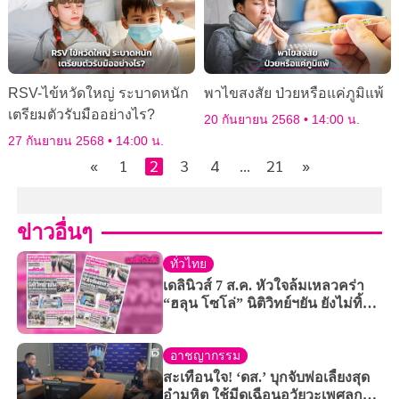
RSV-ไข้หวัดใหญ่ ระบาดหนัก
พาไขสงสัย ป่วยหรือแค่ภูมิแพ้
เตรียมตัวรับมืออย่างไร?
20 กันยายน 2568
14:00 น.
27 กันยายน 2568
14:00 น.
«
1
2
3
4
…
21
»
ข่าวอื่นๆ
ทั่วไทย
เดลินิวส์ 7 ส.ค. หัวใจล้มเหลวคร่า
“ฮลุน โซโล่” นิติวิทย์ฯยัน ยังไม่ทิ้ง
ปมสารพิษ-ใหลตาย
อาชญากรรม
สะเทือนใจ! ‘ดส.’ บุกจับพ่อเลี้ยงสุด
อํามหิต ใช้มีดเฉือนอวัยวะเพศลูก