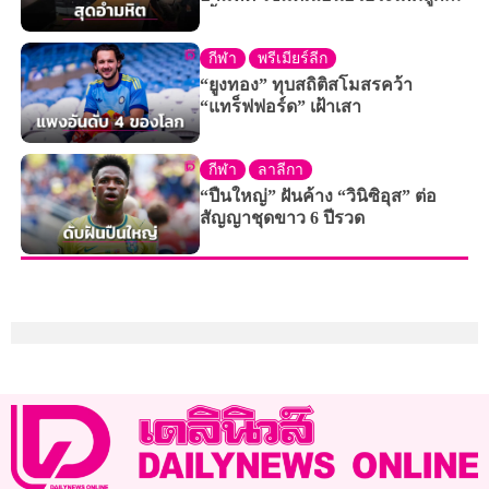
เลี้ยงวัย 3 ขวบ
กีฬา
พรีเมียร์ลีก
“ยูงทอง” ทุบสถิติสโมสรคว้า
“แทร็ฟฟอร์ด” เฝ้าเสา
กีฬา
ลาลีกา
“ปืนใหญ่” ฝันค้าง “วินิซิอุส” ต่อ
สัญญาชุดขาว 6 ปีรวด