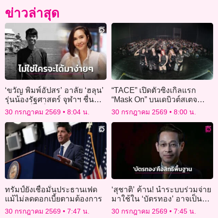
ข่าวล่าสุด
‘ขวัญ พิมพ์อัปสร’ อาลัย ‘ฮลุน’
“TACE” เปิดตัวซิงเกิลแรก
รุ่นน้องรัฐศาสตร์ จุฬาฯ ชื่นชม
“Mask On” บนเดบิวต์สเตจ
สู้ชีวิต เป็นเด็กทุนที่เก่งมากๆ
เสิร์ฟเพอร์ฟอร์แมนซ์สะกดทุก
30 กรกฎาคม 2569
8:04 น.
30 กรกฎาคม 2569
8:00 น.
สายตา
ทรัมป์ยังเชื่อมั่นประธานเฟด
‘สุชาติ’ ค้าน! นำระบบร่วมจ่าย
แม้ไม่ลดดอกเบี้ยตามต้องการ
มาใช้ใน ‘บัตรทอง’ อาจเป็น
อุปสรรคต่อคนจน
30 กรกฎาคม 2569
7:47 น.
30 กรกฎาคม 2569
7:45 น.