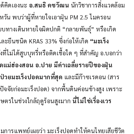
ได้คิดเองนะ 
อ.สนธิ คชวัฒน 
นักวิชาการสิ่งแวดล้อม
ต้หวัน พบว่าผู้ที่หายใจเอาฝุ่น PM 2.5 ไมครอน
บทางเดินหายใจผิดปกติ “กลายพันธุ์” หรือเกิด
ยีนชนิด KRAS 33% ซึ่งก่อให้เกิด 
“มะเร็ง
ที่ไม่ได้สูบบุหรี่หรือติดเชื้อใด ๆ ที่สำคัญ อ.บอกว่า 
ัดแม่ฮ่องสอน อ.ปาย มีค่าเฉลี่ยรายปีของฝุ่น 
้ป่วยมะเร็งปอดมากที่สุด
 และมีก๊าซเรดอน (สาร
่น อีกปัจจัยก่อมะเร็งปอด) จากพื้นดินค่อนข้างสูง เพราะ
ษตรในช่วงใกล้ฤดูร้อนสูงมาก 
นี่ไม่ใช่เรื่องเวร
รมการแพทย์เผยว่า มะเร็งปอดทำให้คนไทยเสียชีวิต