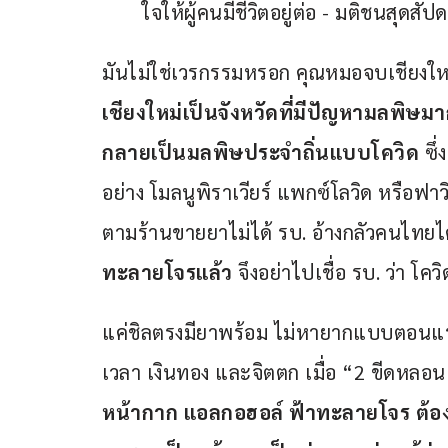
มันไม่ใช่เวรกรรมหรอก คุณหมอจบเชียงใหม่และ
เชียงใหม่เป็นจังหวัดที่มีปัญหามลพิษมา
กลายเป็นมลพิษประจำถิ่นแบบโควิด
 ซึ
อย่าง โมลนูพิราเวียร์ แพกซ์โลวิด หรือฟาวิ
ตามร้านขายยาไม่ได้ รบ. อ้างกลัวคนไทย
ทะลายโจรแล้ว 
จึงอย่าไปเชื่อ รบ. ว่า โคว
แค่ชิลตรงมียาพร้อม ไม่หายากแบบตอนแรก 
เวลา เงินทอง และจิตตก เมื่อ “2 ขีดหลอน”
หน้ากาก แอลกอฮอล์ ฟ้าทะลายโจร ต้องติ