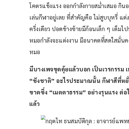
โคตรแข็งแรง ออกกำลังกายสม่ำเสมอ กินอ
เล่นกีฬาอยู่เลย ที่สำคัญคือ ไม่สูบบุหรี่
ครึ่งเดียว ปอดข้างซ้ายมีก้อนเล็ก ๆ เต็ม
หมอกำลังจะแต่งงาน มีอนาคตที่สดใสมั่นคง
หมอ
มีบางเพจขุดคุ้ยแล้วบอก เป็นเวรกรรม 
“ชังชาติ” อะไรประมาณนั้น 
กีฬาสีที่
ขาดซึ่ง “เมตตาธรรม” อย่างรุนแรง ต่อให
แล้ว