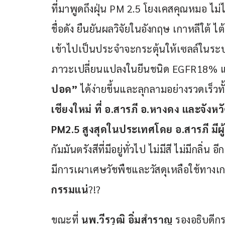
ที่มาพูดถึงฝุ่น PM 2.5 โยงเคสคุณหมอ ไม่
ชื่อดัง ยืนยันผลวิจัยในอังกฤษ เกาหลีใต้ ไ
เข้าไปเป็นประจำจะกระตุ้นให้เซลล์ในระบ
ภาวะเปลี่ยนแปลงในยีนชนิด EGFR18% และ
ปอด” 
ได้ง่ายขึ้นและลุกลามอย่างรวดเร็วทั้ง
เชียงใหม่ ที่ อ.สารภี อ.หางดง และจังหว
PM2.5 สูงสุดในประเทศโดย อ.สารภี มีผู
กัมมันตรังสีที่มีอยู่ทั่วไป ไม่มีสี ไม่มีกลิ
มีการเผาเศษวัชพืชและวัสดุเหลือใช้ทางเก
กรรมแน่
?!?
ขณะที่ 
นพ.วีรวุฒิ อิ่มสำราญ
 รองอธิบดีก