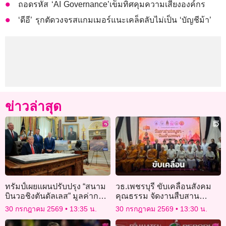
ถอดรหัส ‘AI Governance’เข็มทิศคุมความเสี่ยงองค์กร
‘ดีอี’ รุกตัดวงจรสแกมเมอร์แนะเคล็ดลับไม่เป็น ‘บัญชีม้า’
ข่าวล่าสุด
ทรัมป์เผยแผนปรับปรุง “สนาม
วธ.เพชรบุรี ขับเคลื่อนสังคม
บินวอชิงตันดัลเลส” มูลค่ากว่า
คุณธรรม จัดงานสืบสาน
7 แสนล้านบาท
พระพุทธศาสนาและภูมิปัญญา
30 กรกฎาคม 2569
13:35 น.
30 กรกฎาคม 2569
13:30 น.
ท้องถิ่น