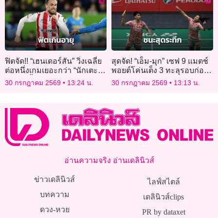
ฟิตจัด!! “เฮนเดอร์สัน” วิ่งเฉลี่ย
สุดจัด! “เอ็ม-มุก” เซฟ 9 แมตช์
ต่อหนึ่งเกมเยอะกว่า “นักเตะ
พอยต์โค่นเต็ง 3 ทะลุรอบก่อ
เชลซี” ทั้งทีม แม้อายุ 36 ปี
นรองฯ ไทเป โอเพ่น
30 กรกฎาคม 2569
13:24 น.
30 กรกฎาคม 2569
13:13 น.
อ่านความจริง อ่านเดลินิวส์
ข่าวเดลินิวส์
ไลฟ์สไตล์
บทความ
เดลินิวส์clips
ดวง-หวย
PR by dataxet