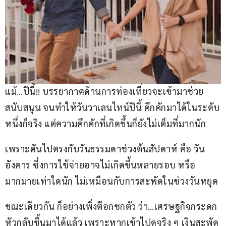
แม้…ปีนี้!! บรรยากาศด้านการท่องเที่ยวจะเข้ามาช่วย
สนับสนุน จนทำให้วันวาเลนไทน์ปีนี้ คึกคักมาได้ในระดับ
หนึ่งก็จริง แต่ความคึกคักที่เกิดขึ้นก็ยังไม่เต็มที่มากนัก
เพราะดันไปตรงกับวันธรรมดาช่วงต้นสัปดาห์ คือ วัน
อังคาร ซึ่งการใช้จ่ายอาจไม่เกิดขึ้นหลายรอบ หรือ
มากมายเท่าใดนัก ไม่เหมือนกับการสะพัดในช่วงวันหยุด
ขณะเดียวกัน ก็อย่างเพิ่งตีอกชกตัว ว่า…เศรษฐกิจกระดก
หัวกลับขึ้นมาได้แล้ว เพราะหากเข้าไปดูจริง ๆ เงินสะพัด