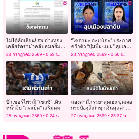
ไม่ได้ล้อเลียน! รพ.อ่างทอง
“ไซตามะ อะเงโอะ” ประกาศ
เคลียร์ดราม่าคลิปหมอยิ้ม
คว้าตัว “บุ๋มบิ๋ม-แบม” ลุยเอ
แถลงย้ำแค่ช็อกคำถามนัก
สวี.ลีก
28 กรกฎาคม 2569
0:59 น.
28 กรกฎาคม 2569
0:50 น.
ข่าว
บิ๊กเซอร์ไพรส์! “เชลซี” เดิน
สองสามีภรรยาสุดเฮง ขุดเจอ
หน้าจีบ “เวลเบ็ค” เสริมคม
กระป๋องสีเก่าซุกเงินมูลค่า
เฉียดครึ่งแสน
28 กรกฎาคม 2569
0:24 น.
27 กรกฎาคม 2569
23:37 น.