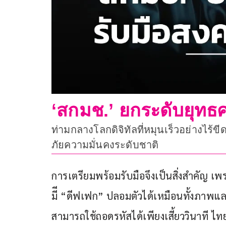
‘สกมช.’ ยกระดับยุทธ
ท่ามกลางโลกดิจิทัลที่หมุนเร็วอย่างไร้
ภัยความมั่นคงระดับชาติ
การเตรียมพร้อมรับมือจึงเป็นสิ่งสำคัญ เ
มีี “ดีฟเฟก” ปลอมตัวได้เหมือนทั้งภาพแล
สามารถใช้ถอดรหัสได้เพียงเสี้ยววินาที ไท