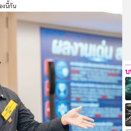
งนี้กัน
บ