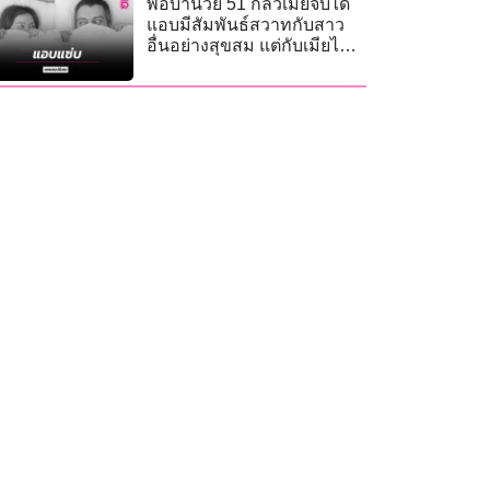
พ่อบ้านวัย 51 กลัวเมียจับได้
แอบมีสัมพันธ์สวาทกับสาว
อื่นอย่างสุขสม แต่กับเมียไม่มี
อารมณ์ทางเพศเลย