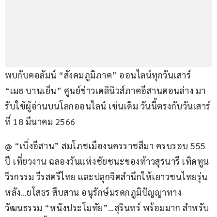
พบกับคอลัมน์ “สังคมภูมิภาค” ออนไลน์ทุกวันเสาร์ 
“เมธ บานเย็น” ศูนย์ข่าวเดลินิวส์ภาคอีสานตอนล่าง มา
รับใช้ผู้อ่านบนโลกออนไลน์ เช่นเดิม วันนี้ตรงกับวันเสาร์
ที่ 18 มีนาคม 2566
@ “เบิ่งอีสาน” สมโภชเมืองนครราชสีมา ครบรอบ 555 
ปี เที่ยวงาน ฉลองวันแห่งชัยชนะของท้าวสุรนารี เทิดทูน
วีรกรรม วีรสตรีไทย และปลุกจิตสํานึกให้เยาวชนไทยรุ่น
หลัง…ยโสธร สืบสาน อนุรักษ์มรดกภูมิปัญญาทาง
วัฒนธรรม “หนังประโมทัย”…สุรินทร์ พร้อมมาก สำหรับ