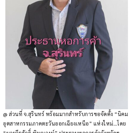
@ ส่วนที่ จ.สุรินทร์ พร้อมมากสำหรับการขอจัดตั้ง “นิคม
อุตสาหกรรมภาคตะวันออกเฉียงเหนือ” แห่งใหม่…โดย 
“นายวีรศักดิ์ พิษณุวงษ์” ประธานหอการค้าจังหวัดฯ 