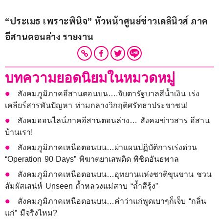
“ประเมธ เพราะพินิจ” หัวหน้าศูนย์ข่าวเดลินิวส์ ภาค
อีสานตอนล่าง รายงาน
บทความยอดนิยมในหมวดหมู่
สังคมภูมิภาคอีสานตอนบน….จับตารัฐบาลสีน้ำเงิน เร่ง
เคลียร์สารพันปัญหา ท่ามกลางวิกฤติศรัทธาประชาชน!
สังคมออนไลน์ภาคอีสานตอนล่าง… สังคมข่าวสาร อีสาน
บ้านเรา!
สังคมภูมิภาคเหนือตอนบน…ผ่าแผนปฏิบัติการเร่งด่วน
“Operation 90 Days” พิฆาตยาเสพติด พิชิตอันธพาล
สังคมภูมิภาคเหนือตอนบน…อุทยานแห่งชาติขุนขาน ชวน
สัมผัสเสน่ห์ Unseen ถ้ำหลวงแม่สาบ “ถ้ำสีรุ้ง”
สังคมภูมิภาคเหนือตอนบน…คำว่าแก่พูดเบาๆก็เจ็บ “กลิ่น
แก่” มีจริงไหม?