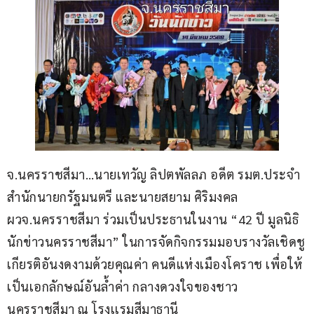
จ.นครราชสีมา…นายเทวัญ ลิปตพัลลภ อดีต รมต.ประจำ
สำนักนายกรัฐมนตรี และนายสยาม ศิริมงคล 
ผวจ.นครราชสีมา ร่วมเป็นประธานในงาน “42 ปี มูลนิธิ
นักข่าวนครราชสีมา” ในการจัดกิจกรรมมอบรางวัลเชิดชู
เกียรติอันงดงามด้วยคุณค่า คนดีแห่งเมืองโคราช เพื่อให้
เป็นเอกลักษณ์อันล้ำค่า กลางดวงใจของชาว
นครราชสีมา ณ โรงเเรมสีมาธานี