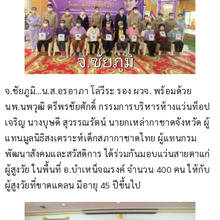
จ.ชัยภูมิ…น.ส.อรอาภา โล่วีระ รอง ผวจ. พร้อมด้วย 
นพ.นพวุฒิ ตรีพรชัยศักดิ์ กรรมการบริหารห้างแว่นท็อป
เจริญ นางบุษดี สุวรรณรัตน์ นายกเหล่ากาชาดจังหวัด ผู้
แทนมูลนิธิสงเคราะห์เด็กสภากาชาดไทย ผู้แทนกรม
พัฒนาสังคมและสวัสดิการ ได้ร่วมกันมอบแว่นสายตาแก่
ผู้สูงวัย ในพื้นที่ อ.บำเหน็จณรงค์ จำนวน 400 คน ให้กับ
ผู้สูงวัยที่ขาดแคลน มีอายุ 45 ปีขึ้นไป