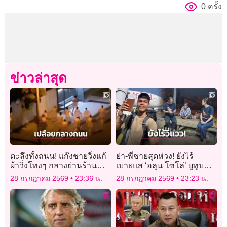
0 ครั้ง
ข่าวล่าสุด
ตะลึงทั้งถนน! แก๊งชายวิ่งแก้
ย่า-พี่ชายสุดห่วง! ยังไร้
ผ้าวิ่งโทงๆ กลางย่านร้าน
เบาะแส ‘ฮลุน โซโล่’ ยูทูบ
อาหารชื่อดังในออสเตรเลีย
เบอร์ชื่อดังหายตัวปริศนา
28 กรกฎาคม 2569
23:36 น.
28 กรกฎาคม 2569
23:23 น.
จอร์เจีย