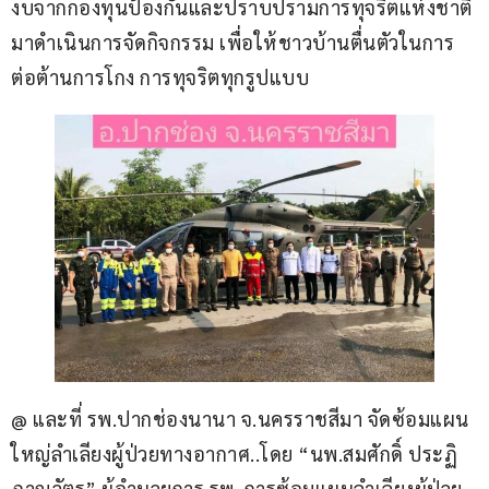
งบจากกองทุนป้องกันและปราบปรามการทุจริตแห่งชาติ 
มาดำเนินการจัดกิจกรรม เพื่อให้ชาวบ้านตื่นตัวในการ
ต่อต้านการโกง การทุจริตทุกรูปแบบ
@ และที่ รพ.ปากช่องนานา จ.นครราชสีมา จัดซ้อมแผน
ใหญ่ลำเลียงผู้ป่วยทางอากาศ..โดย “นพ.สมศักดิ์ ประฏิ
ภาณวัตร” ผู้อำนวยการ รพ. การซ้อมแผนลำเลียงผู้ป่วย