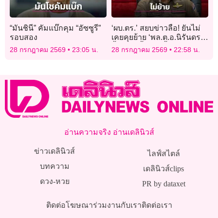
“มันชินี” คัมแบ๊กคุม “อัซซูรี”
‘ผบ.ตร.’ สยบข่าวลือ! ยันไม่
รอบสอง
เคยคุยย้าย ‘พล.ต.อ.นิรันดร’
จี้ตำรวจตั้งหน้าตั้งตาทำงาน
28 กรกฎาคม 2569
23:05 น.
28 กรกฎาคม 2569
22:58 น.
อ่านความจริง อ่านเดลินิวส์
ข่าวเดลินิวส์
ไลฟ์สไตล์
บทความ
เดลินิวส์clips
ดวง-หวย
PR by dataxet
ติดต่อโฆษณา
ร่วมงานกับเรา
ติดต่อเรา