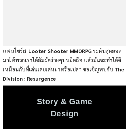
เเฟนไซร์ส 
 Looter Shooter MMORPG 
ระดับสุดยอด
มาให้พวกเราได้สัมผัสง่ายๆบนมือถือ เเล้วมันจะทำได้ดี
เหมือนกับที่เล่นเคยเล่นมาหรือเปล่า ขอเชิญพบกับ 
The 
Division : Resurgence 
Story & Game
Design