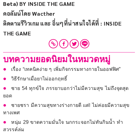
Beta)
 BY INSIDE THE GAME
คอลัมน์โดย Wacther
ติดตามรีวิวเกม และ อื่นๆที่น่าสนใจได้ที่ : INSIDE 
THE GAME
บทความยอดนิยมในหมวดหมู่
เรื่อง “เทคนิคง่าย ๆ เพิ่มกิจกรรมทางกายในออฟฟิศ”
วิธีรักษาเมื่อยาไม่ออกฤทธิ์
ชาย 54 ทุกข์ใจ ภรรยาบอกว่าไม่มีความสุข ไม่ถึงจุดสุด
ยอด
ชายชรา มีความสุขทางร่างกายดี แต่! ไม่ค่อยมีความสุข
ทางเพศ
หนุ่ม 29 ขาดความมั่นใจ นกกระจอกไม่ทันกินน้ำ ทำ
สวรรค์ล่ม