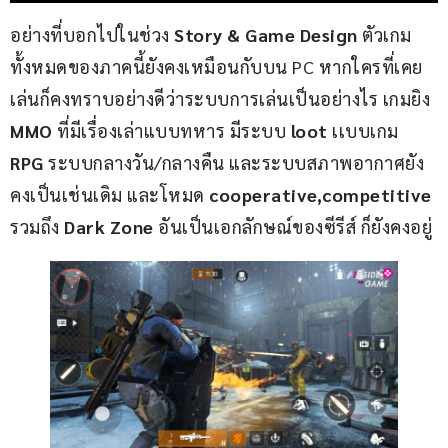
อย่างที่บอกไปในช่วง 
Story & Game Design
 ตัวเกม
ทั้งหมดของภาคนี้ยังคงเหมือนกับบน PC หากใครที่เคย
เล่นก็คงทราบอย่างดีว่าระบบการเล่นเป็นอย่างไร เกมยิง 
MMO
 ที่มีเรื่องเล่าแบบทหาร มีระบบ 
loot
 เเบบเกม 
RPG
 ระบบกลางวัน/กลางคืน และระบบสภาพอากาศยัง
คงเป็นเช่นเดิม และโหมด 
cooperative,competitive
รวมถึง 
Dark Zone
 อันเป็นเอกลักษณ์ของซีรีส์ ก็ยังคงอยู่ 