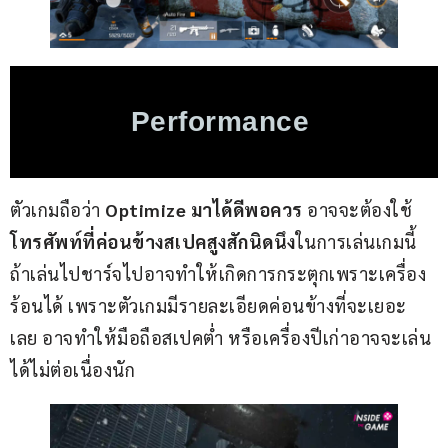
Performance
ตัวเกมถือว่า
 Optimize มาได้ดีพอควร
 อาจจะต้องใช้
โทรศัพท์ที่ค่อนข้างสเปคสูงสักนิดนึง
ในการเล่นเกมนี้ 
ถ้าเล่นไปชาร์จไปอาจทำให้เกิดการกระตุกเพราะเครื่อง
ร้อนได้ เพราะตัวเกมมีรายละเอียดค่อนข้างที่จะเยอะ
เลย อาจทำให้มือถือสเปคต่ำ หรือเครื่องปีเก่าอาจจะเล่น
ได้ไม่ต่อเนื่องนัก