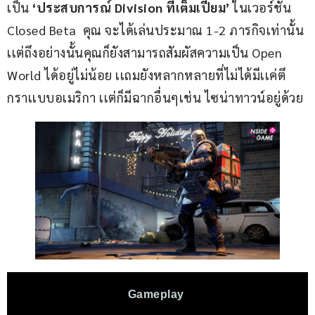
เป็น 
‘ประสบการณ์ Division ที่เต็มเปี่ยม’
 ในเวอร์ชั่น 
Closed Beta  คุณ จะได้เล่นประมาณ 1-2 ภารกิจเท่านั้น 
เเต่ถึงอย่างนั้นคุณก็ยังสามารถสัมผัสความเป็น Open 
World ได้อยู่ไม่น้อย เเถมยังหลากหลายที่ไม่ได้มีเเค่ตึ
กราเเบบอเมริกา เเต่ก็มีฉากอื่นๆเช่น ไซน่าทาวน์อยู่ด้วย 
Gameplay