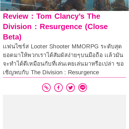
​​Review : Tom Clancy’s The
Division : Resurgence (Close
Beta)
เเฟนไซร์ส Looter Shooter MMORPG ระดับสุด
ยอดมาให้พวกเราได้สัมผัสง่ายๆบนมือถือ เเล้วมัน
จะทำได้ดีเหมือนกับที่เล่นเคยเล่นมาหรือเปล่า ขอ
เชิญพบกับ The Division : Resurgence