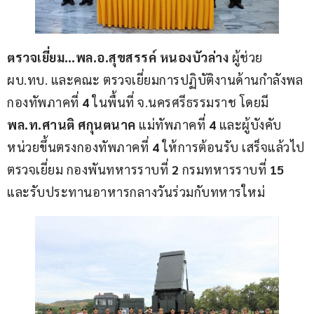
ตรวจเยี่ยม…พล.อ.สุขสรรค์ หนองบัวล่าง
 ผู้ช่วย 
ผบ.ทบ. และคณะ ตรวจเยี่ยมการปฏิบัติงานด้านกำลังพล 
กองทัพภาคที่ 
4
 ในพื้นที่ จ.นครศรีธรรมราช โดยมี 
พล.ท.ศานติ ศกุนตนาค 
แม่ทัพภาคที่ 
4
 และผู้บังคับ
หน่วยขึ้นตรงกองทัพภาคที่ 
4
 ให้การต้อนรับ เสร็จแล้วไป
ตรวจเยี่ยม กองพันทหารราบที่ 
2
 กรมทหารราบที่ 
15
และรับประทานอาหารกลางวันร่วมกับทหารใหม่