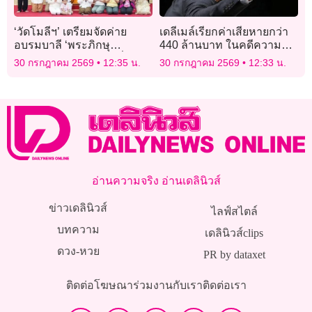
‘วัดโมลีฯ’ เตรียมจัดค่าย
เดลีเมล์เรียกค่าเสียหายกว่า
อบรมบาลี ‘พระภิกษุ
440 ล้านบาท ในคดีความที่
สามเณร’ เข้ม 2 เดือนที่
เจ้าชายแฮร์รีพ่ายแพ้
30 กรกฎาคม 2569
12:35 น.
30 กรกฎาคม 2569
12:33 น.
อินเดีย-เนปาล ก่อนลงสนาม
สอบป.ธ.8-9
อ่านความจริง อ่านเดลินิวส์
ข่าวเดลินิวส์
ไลฟ์สไตล์
บทความ
เดลินิวส์clips
ดวง-หวย
PR by dataxet
ติดต่อโฆษณา
ร่วมงานกับเรา
ติดต่อเรา