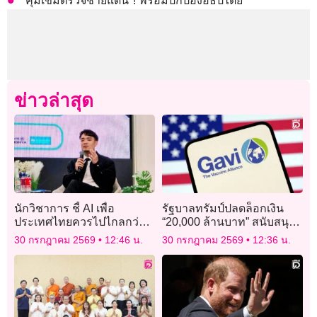
คุมเข้มตรวจชายแดน ! พร้อมปกป้องอธิปไตย
ข่าวล่าสุด
นักวิชาการ ชี้ AI เพื่อ
รัฐบาลทรัมป์ปลดล็อกเงิน
ประเทศไทยควรไปไกลกว่า
“20,000 ล้านบาท” สนับสนุน
แค่ Thai AI Passport แนะดู
โครงการวัคซีนระดับโลก
30 กรกฎาคม 2569
12:46 น.
30 กรกฎาคม 2569
12:36 น.
ต่างประเทศเป็นตัวอย่าง
เสนอ 3 นโยบาย ยกระดับขีด
ความสามารถ