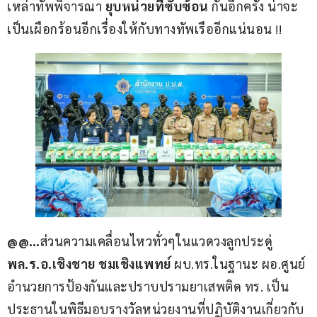
เหล่าทัพพิจารณา 
ยุบหน่วยที่ซับซ้อน 
กันอีกครั้ง น่าจะ
เป็นเผือกร้อนอีกเรื่องให้กับทางทัพเรืออีกแน่นอน !!
@@…
ส่วนความเคลื่อนไหวทั่วๆในแวดวงลูกประดู่ 
พล.ร.อ.เชิงชาย ชมเชิงแพทย์ 
ผบ.ทร.ในฐานะ ผอ.ศูนย์
อำนวยการป้องกันและปราบปรามยาเสพติด ทร. เป็น
ประธานในพิธีมอบรางวัลหน่วยงานที่ปฏิบัติงานเกี่ยวกับ