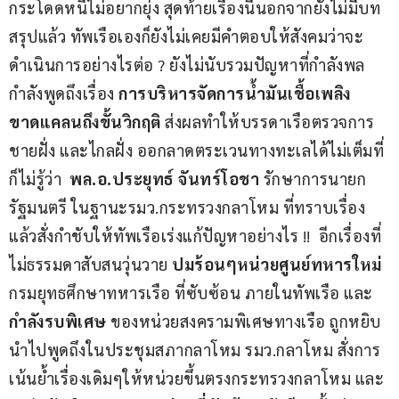
กระโดดหนีไม่อยากยุ่ง สุดท้ายเรื่องนี้นอกจากยังไม่มีบท
สรุปแล้ว ทัพเรือเองก็ยังไม่เคยมีคำตอบให้สังคมว่าจะ
ดำเนินการอย่างไรต่อ ? ยังไม่นับรวมปัญหาที่กำลังพล
กำลังพูดถึงเรื่อง 
การบริหารจัดการน้ำมันเชื้อเพลิง 
ขาดแคลนถึงขั้นวิกฤติ
 ส่งผลทำให้บรรดาเรือตรวจการ
ชายฝั่ง และไกลฝั่ง ออกลาดตระเวนทางทะเลได้ไม่เต็มที่ 
ก็ไม่รู้ว่า  
พล.อ.ประยุทธ์ จันทร์โอชา
 รักษาการนายก
รัฐมนตรี ในฐานะรมว.กระทรวงกลาโหม ที่ทราบเรื่อง
แล้วสั่งกำชับให้ทัพเรือเร่งแก้ปัญหาอย่างไร !!  อีกเรื่องที่
ไม่ธรรมดาสับสนวุ่นวาย 
ปมร้อนๆหน่วยศูนย์ทหารใหม่
กรมยุทธศึกษาทหารเรือ ที่ซับซ้อน ภายในทัพเรือ และ 
กำลังรบพิเศษ 
ของหน่วยสงครามพิเศษทางเรือ ถูกหยิบ
นำไปพูดถึงในประชุมสภากลาโหม รมว.กลาโหม สั่งการ
เน้นย้ำเรื่องเดิมๆให้หน่วยขึ้นตรงกระทรวงกลาโหม และ