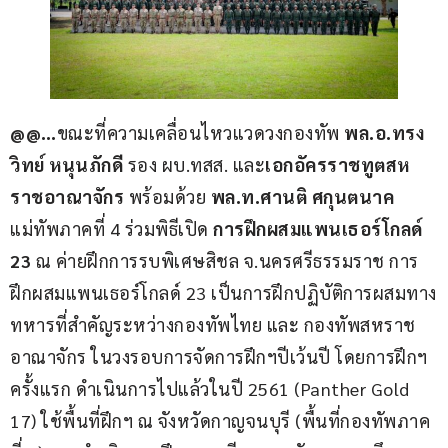
@@…
ขณะที่ความเคลื่อนไหวแวดวงกองทัพ 
พล.อ.ทรง
วิทย์ หนุนภักดี 
รอง ผบ.ทสส. และ
เอกอัครราชทูตสห
ราชอาณาจักร
 พร้อมด้วย 
พล.ท.ศานติ ศกุนตนาค 
แม่ทัพภาคที่ 4 ร่วมพิธีเปิด 
การฝึกผสมแพนเธอร์โกลด์ 
23
 ณ ค่ายฝึกการรบพิเศษสิชล จ.นครศรีธรรมราช การ
ฝึกผสมแพนเธอร์โกลด์ 23 เป็นการฝึกปฏิบัติการผสมทาง
ทหารที่สำคัญระหว่างกองทัพไทย และ กองทัพสหราช
อาณาจักร ในวงรอบการจัดการฝึกฯปีเว้นปี โดยการฝึกฯ 
ครั้งแรก ดำเนินการไปแล้วในปี 2561 (Panther Gold 
17) ใช้พื้นที่ฝึกฯ ณ จังหวัดกาญจนบุรี (พื้นที่กองทัพภาค