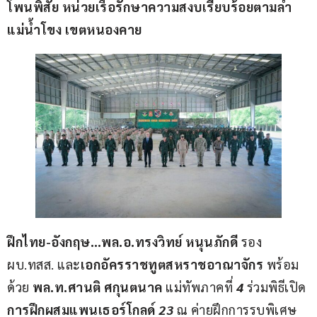
โพนพิสัย หน่วยเรือรักษาความสงบเรียบร้อยตามลำ
แม่น้ำโขง เขตหนองคาย
ฝึกไทย-อังกฤษ…พล.อ.ทรงวิทย์ หนุนภักดี 
รอง 
ผบ.ทสส. และ
เอกอัครราชทูตสหราชอาณาจักร
 พร้อม
ด้วย 
พล.ท.ศานติ ศกุนตนาค 
แม่ทัพภาคที่ 
4
 ร่วมพิธีเปิด 
การฝึกผสมแพนเธอร์โกลด์ 
23
 ณ ค่ายฝึกการรบพิเศษ