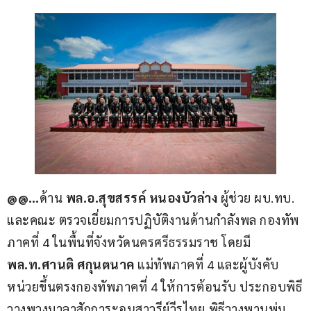
@@…
ด้าน 
พล.อ.สุขสรรค์ หนองบัวล่าง
 ผู้ช่วย ผบ.ทบ. 
และคณะ ตรวจเยี่ยมการปฏิบัติงานด้านกำลังพล กองทัพ
ภาคที่ 4 ในพื้นที่จังหวัดนครศรีธรรมราช โดยมี 
พล.ท.ศานติ ศกุนตนาค 
แม่ทัพภาคที่ 4 และผู้บังคับ
หน่วยขึ้นตรงกองทัพภาคที่ 4 ให้การต้อนรับ ประกอบพิธี
วางพวงมาลาสักการะอนุสาวรีย์วีรไทย,พิธีวางพานพุ่ม