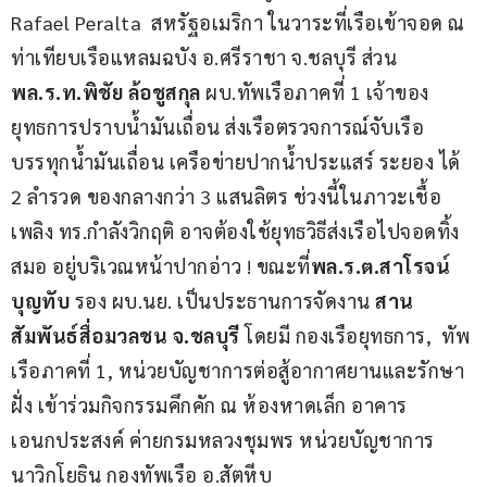
Rafael Peralta  สหรัฐอเมริกา ในวาระที่เรือเข้าจอด ณ 
ท่าเทียบเรือแหลมฉบัง อ.ศรีราชา จ.ชลบุรี ส่วน 
พล.ร.ท.พิชัย ล้อชูสกุล 
ผบ.ทัพเรือภาคที่ 1 เจ้าของ
ยุทธการปราบน้ำมันเถื่อน ส่งเรือตรวจการณ์จับเรือ
บรรทุกน้ำมันเถื่อน เครือข่ายปากน้ำประแสร์ ระยอง ได้ 
2 ลำรวด ของกลางกว่า 3 แสนลิตร ช่วงนี้ในภาวะเชื้อ
เพลิง ทร.กำลังวิกฤติ อาจต้องใช้ยุทธวิธีส่งเรือไปจอดทิ้ง
สมอ อยู่บริเวณหน้าปากอ่าว ! ขณะที่
พล.ร.ต.สาโรจน์  
บุญทับ 
รอง ผบ.นย. เป็นประธานการจัดงาน 
สาน
สัมพันธ์สื่อมวลชน จ.ชลบุรี
 โดยมี กองเรือยุทธการ,  ทัพ
เรือภาคที่ 1, หน่วยบัญชาการต่อสู้อากาศยานและรักษา
ฝั่ง เข้าร่วมกิจกรรมคึกคัก ณ ห้องหาดเล็ก อาคาร
เอนกประสงค์ ค่ายกรมหลวงชุมพร หน่วยบัญชาการ
นาวิกโยธิน กองทัพเรือ อ.สัตหีบ