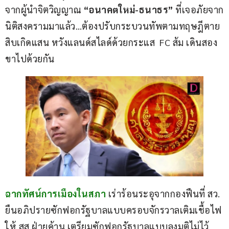
จากผู้นำจิตวิญญาณ 
“อนาคตใหม่-ธนาธร”
 ที่เจอภัยจาก
นิติสงครามมาแล้ว…ต้องปรับกระบวนทัพตามทฤษฎีตาย
สิบเกิดแสน หวังแลนด์สไลด์ด้วยกระแส  FC ส้ม เดินสอง
ขาไปด้วยกัน
ฉากทัศน์การเมืองในสภา
เร่าร้อนระอุจากกองฟืนที่ สว. 
ยืนอภิปรายซักฟอกรัฐบาลแบบครอบจักรวาลเติมเชื้อไฟ
ให้ สส.ฝ่ายค้าน เตรียมซักฟอกรัฐบาลแบบลงมติไม่ไว้