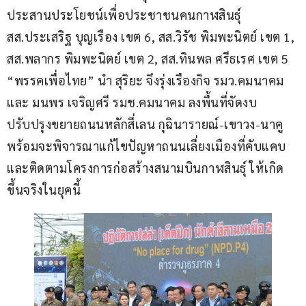
ประสานประโยชน์เพื่อประชาชนคนกาฬสินธุ์ 
สส.ประเสริฐ บุญเรือง เขต 6, สส.วิรัช พิมพะนิตย์ เขต 1, 
สส.พลากร พิมพะนิตย์ เขต 2, สส.ทินพล ศรีธเรศ เขต 5 
“พรรคเพื่อไทย” นำ สุริยะ จึงรุ่งเรืองกิจ รมว.คมนาคม 
และ มนพร เจริญศรี รมช.คมนาคม ลงพื้นที่จัดงบ
ปรับปรุงขยายถนนหลักสี่เลน กุฉินารายณ์-เขาวง-นาคู 
พร้อมจะพิจารณาแก้ไขปัญหาถนนเลี่ยงเมืองที่คับแคบ 
และติดตามโครงการก่อสร้างสนามบินกาฬสินธุ์ ให้เกิด
ขึ้นจริงในยุคนี้