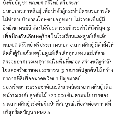
บังคับบัญชา พล.ต.ต.ตรีวิทย์ ศรีประภา 
ผบก.ภ.จว.กาฬสินธุ์ เพื่อนำตัวผู้กระทำผิดขบวนการตัด
ไม้ทำลายป่ามาลงโทษตามกฎหมาย ไม่ว่าจะเป็นผู้มี
อิทธิพล คนมีสี ต้องได้รับผลกรรมที่กระทำให้ถึงที่สุด @ 
เพื่อป้องกันเกิดเหตุร้าย
 ในโรงเรียนและศูนย์เด็กเล็ก 
พล.ต.ต.ตรีวิทย์ ศรีประภา ผบก.ภ.จว.กาฬสินธุ์ มีคำสั่งให้
ติดตั้งตู้รับแจ้งเหตุในศูนย์เด็กเล็กทุกแห่งและให้สาย
ตรวจออกตรวจเหตุการณ์ในพื้นที่ตลอด สร้างขวัญกำลัง
ใจและศรัทธาของประชาชน @ 
รณรงค์ปลูกต้นไม้
 สร้าง
อากาศที่ดีเพื่ออนาคต วิทยา ปัญจมาตย์ 
ผอ.ทรัพยากรธรรมชาติและสิ่งแวดล้อม จ.กาฬสินธุ์ เดิน
หน้ารณรงค์ปลูกต้นไม้ 720,000 ต้น ตามนโยบายของ 
ผวจ.กาฬสินธุ์ เร่งคืนผืนป่าที่สมบูรณ์เพื่อส่งต่ออากาศที่
บริสุทธิ์ลดปัญหา PM2.5