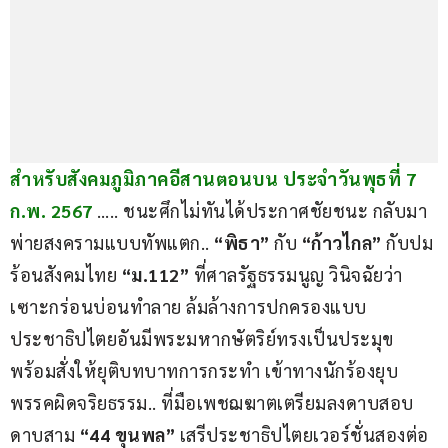
สำหรับสังคมภูมิภาคอีสานตอนบน
ประจำ
วันพุธที่ 7 
ก.พ. 2567
….. ชนะศึกไม่ทันได้ประกาศชัยชนะ กลับมา
พ่ายสงครามแบบทัพแตก.. 
“พิธา”
 กับ 
“ก้าวไกล”
 กับปม
ร้อนสังคมไทย 
“ม.112”
 ที่ศาลรัฐธรรมนูญ วินิจฉัยว่า 
เซาะกร่อนบ่อนทำลาย ล้มล้างการปกครองแบบ
ประชาธิปไตยอันมีพระมหากษัตริย์ทรงเป็นประมุข 
พร้อมสั่งให้ยุติบทบาทการกระทำ เข้าทางนักร้องยุบ
พรรคผิดจริยธรรม.. ที่มือเพชฌฆาตเตรียมลงดาบสอบ
ดาบสาม 
“44 ขุนพล”
 เสรีประชาธิปไตยเวอร์ชั่นสองต่อ