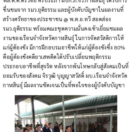
พล.ต.ต.ตรีวิทย์ ศรีประภา ผบก.ภ.จว.กาฬสินธุ์ ได้รับการ
ชื่นชมจาก รมว.ยุติธรรม และผู้บังคับบัญชาในผลงานที่
สร้างศรัทธาของประชาชน @ พ.ต.อ.ทวี สอดส่อง 
รมว.ยุติธรรม พร้อมคณะชุดความมั่นคงเข้าเยี่ยมชมผล
งานของเรือนจำจังหวัดกาฬสินธุ์ ในการจัดสวัสดิการให้
แก่ผู้ต้องขัง มีการฝึกอบรมอาชีพให้แก่ผู้ต้องขังซึ่ง 80% 
คือผู้ต้องขังคดียาเสพติดได้ปรับเปลี่ยนพฤติกรรม
ประกอบอาชีพที่สุจริต หลังจากพ้นโทษกลับสู่สังคมเป็นที่
ยอมรับของสังคม จิรวุฒิ บุญญาสวัสดิ์ ผบ.เรือนจำจังหวัด
กาฬสินธุ์ มีผลงานชัดเจนเป็นที่พอใจของผู้บังคับบัญชา 