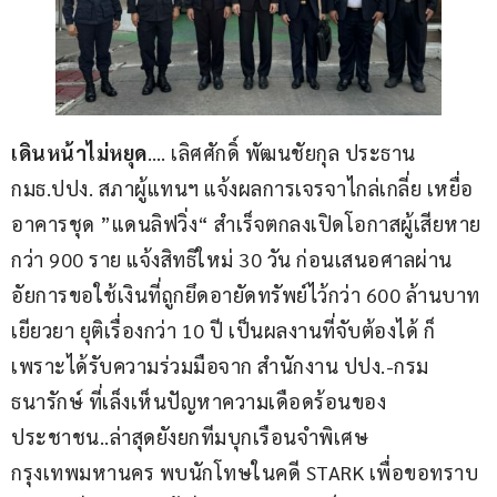
เดินหน้าไม่หยุด
…. เลิศศักดิ์ พัฒนชัยกุล ประธาน 
กมธ.ปปง. สภาผู้แทนฯ แจ้งผลการเจรจาไกล่เกลี่ย เหยื่อ
อาคารชุด ”แดนลิฟวิ่ง“ สำเร็จตกลงเปิดโอกาสผู้เสียหาย
กว่า 900 ราย แจ้งสิทธิใหม่ 30 วัน ก่อนเสนอศาลผ่าน
อัยการขอใช้เงินที่ถูกยึดอายัดทรัพย์ไว้กว่า 600 ล้านบาท
เยียวยา ยุติเรื่องกว่า 10 ปี เป็นผลงานที่จับต้องได้ ก็
เพราะได้รับความร่วมมือจาก สำนักงาน ปปง.-กรม
ธนารักษ์ ที่เล็งเห็นปัญหาความเดือดร้อนของ
ประชาชน..ล่าสุดยังยกทีมบุกเรือนจำพิเศษ
กรุงเทพมหานคร พบนักโทษในคดี STARK เพื่อขอทราบ