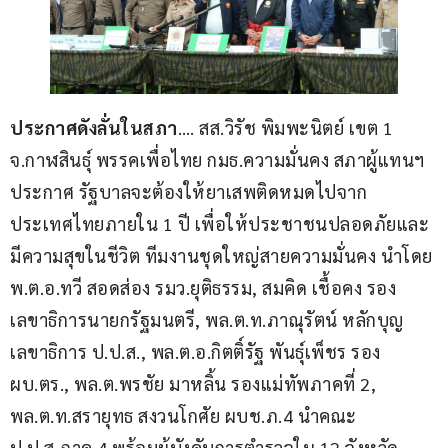
ประกาศดังลั่นในสภา
…. สส.วิรัช พิมพะนิตย์ เขต 1 
จ.กาฬสินธุ์ พรรคเพื่อไทย กมธ.ความมั่นคง สภาผู้แทนฯ 
ประกาศ รัฐบาลจะต้องให้ยาเสพติดหมดไปจาก
ประเทศไทยภายใน 1 ปี เพื่อให้ประชาชนปลอดภัยและ
มีความสุขในชีวิต ทีมงานชุดใหญ่สายความมั่นคง นำโดย 
พ.ต.อ.ทวี สอดส่อง รมว.ยุติธรรม, สมคิด เชื้อคง รอง
เลขาธิการนายกรัฐมนตรี, พล.ต.ท.ภาณุรัตน์ หลักบุญ 
เลขาธิการ ป.ป.ส., พล.ต.อ.กิตติ์รัฐ พันธุ์เพ็ชร รอง 
ผบ.ตร., พล.ต.พรชัย มาหลิ้น รองแม่ทัพภาคที่ 2, 
พล.ต.ท.สรายุทธ สงวนโกศัย ผบช.ภ.4 นำคณะ 
ป.ป.ส.ภาค 4 พร้อมผู้บังคับการตำรวจใน 12 จังหวัด 