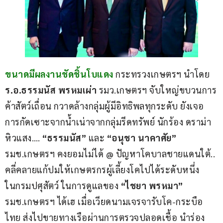
ขนาดมีผลงานชัดชิ้นโบแดง
 กระทรวงเกษตรฯ นำโดย 
ร.อ.ธรรมนัส พรหมเผ่า
 รมว.เกษตรฯ จับใหญ่ขบวนการ
ค้าสัตว์เถื่อน กวาดล้างกลุ่มผู้มีอิทธิพลทุกระดับ ยังเจอ
การกัดเซาะจากน้ำเน่าจากกลุ่มรีดทรัพย์ นักร้อง ดราม่า 
หิวแสง…. 
“ธรรมนัส”
 และ 
“อนุชา นาคาศัย”
รมช.เกษตรฯ คงยอมไม่ได้ @ ปัญหาโคบาลชายแดนใต้.. 
คลี่คลายแก้ปมให้เกษตรกรผู้เลี้ยงโคไปได้ระดับหนึ่ง
ในกรมปศุสัตว์ ในการดูแลของ
 “ไชยา พรหมา”
รมช.เกษตรฯ ได้เฮ เมื่อเวียดนามเจรจารับโค-กระบือ
ไทย ส่งไปขายทางเรือผ่านการตรวจปลอดเชื้อ นำร่อง