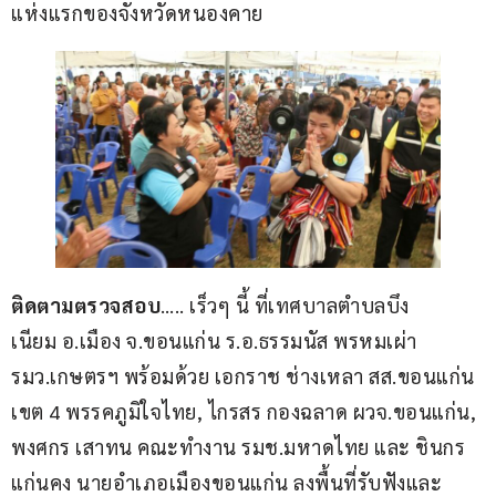
แห่งแรกของจังหวัดหนองคาย
ติดตามตรวจสอบ
….. เร็วๆ นี้ ที่เทศบาลตำบลบึง
เนียม อ.เมือง จ.ขอนแก่น ร.อ.ธรรมนัส พรหมเผ่า 
รมว.เกษตรฯ พร้อมด้วย เอกราช ช่างเหลา สส.ขอนแก่น 
เขต 4 พรรคภูมิใจไทย, ไกรสร กองฉลาด ผวจ.ขอนแก่น, 
พงศกร เสาทน คณะทำงาน รมช.มหาดไทย และ ชินกร 
แก่นคง นายอำเภอเมืองขอนแก่น ลงพื้นที่รับฟังและ