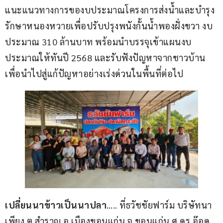
แนะแนวทางการของบประมาณโครงการส่งน้ำและบำรุง
รักษาหนองหวายเพื่อปรับปรุงพนังกั้นน้ำพองฝั่งขวา งบ
ประมาณ 310 ล้านบาท พร้อมนำบรรจุเข้าแผนงบ
ประมาณให้ทันปี 2568 และรับฟังปัญหาจากชาวบ้าน 
เพื่อนำไปสู่แก้ปัญหาอย่างเร่งด่วนในพื้นที่ต่อไป
เปลี่ยนนาข้าวเป็นนาปลา
….. ที่ธวัชชัยฟาร์ม บริษัทนา
เพียง ต.สำราญ อ.เมืองขอนแก่น จ.ขอนแก่น ศ.ดร.อ๊อด 