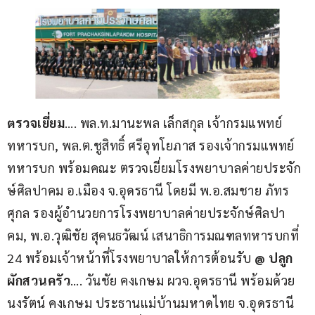
ตรวจเยี่ยม
…. พล.ท.มานะพล เล็กสกุล เจ้ากรมแพทย์
ทหารบก, พล.ต.ชูสิทธิ์ ศรีอุทโยภาส รองเจ้ากรมแพทย์
ทหารบก พร้อมคณะ ตรวจเยี่ยมโรงพยาบาลค่ายประจัก
ษ์ศิลปาคม อ.เมือง จ.อุดรธานี โดยมี พ.อ.สมชาย ภัทร
ศุกล รองผู้อำนวยการโรงพยาบาลค่ายประจักษ์ศิลปา
คม, พ.อ.วุฒิชัย สุคนธวัฒน์ เสนาธิการมณฑลทหารบกที่ 
24 พร้อมเจ้าหน้าที่โรงพยาบาลให้การต้อนรับ 
@ ปลูก
ผักสวนครัว
…. วันชัย คงเกษม ผวจ.อุดรธานี พร้อมด้วย 
นงรัตน์ คงเกษม ประธานแม่บ้านมหาดไทย จ.อุดรธานี 