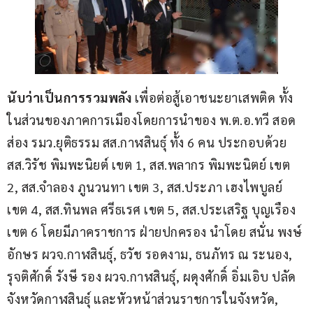
นับว่าเป็นการรวมพลัง
 เพื่อต่อสู้เอาชนะยาเสพติด ทั้ง
ในส่วนของภาคการเมืองโดยการนำของ พ.ต.อ.ทวี สอด
ส่อง รมว.ยุติธรรม สส.กาฬสินธุ์ ทั้ง 6 คน ประกอบด้วย 
สส.วิรัช พิมพะนิยต์ เขต 1, สส.พลากร พิมพะนิตย์ เขต 
2, สส.จำลอง ภูนวนทา เขต 3, สส.ประภา เฮงไพบูลย์ 
เขต 4, สส.ทินพล ศรีธเรศ เขต 5, สส.ประเสริฐ บุญเรือง 
เขต 6 โดยมีภาคราชการ ฝ่ายปกครอง นำโดย สนั่น พงษ์
อักษร ผวจ.กาฬสินธุ์, ธวัช รอดงาม, ธนภัทร ณ ระนอง, 
รุจติศักดิ์ รังษี รอง ผวจ.กาฬสินธุ์, ผดุงศักดิ์ อิ่มเอิบ ปลัด
จังหวัดกาฬสินธุ์ และหัวหน้าส่วนราชการในจังหวัด, 