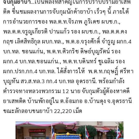
จับกุมยาบ้า
…เป็นพลังที่สำคัญในการปราบปรามยาเสพ
ติด ชื่นชมผลงานการจับกุมนักค้ายาบ้า เร็วๆ นี้ ภายใต้
การอำนวยการของ พล.ต.ท.จิรภพ ภูริเดช ผบช.ก., 
พล.ต.ต.จรูญเกียรติ ปานแก้ว รอง ผบช.ก., พล.ต.ต.คง
กฤช เลิศสิทธิกุล ผบก.ทล., พ.ต.อ.จรุงศักดิ์ จำรูญ ผกก.4 
บก.ทล. ขอนแก่น, พ.ต.ท.ศิวกริช ดิษย์บุญรัตน์ รอง 
ผกก.4 บก.ทล.ขอนแก่น., พ.ต.ท.บดินทร์ ชูเฉลิม รอง 
ผกก.ปรก.กก.4 บก.ทล. ได้สั่งการให้  พ.ต.ท.กฤษฎิ์ ศรีหา
บุญทัน สว.ส.ทล.3 กก.4 บก.ทล อุดรธานี. พร้อมกำลัง
ตำรวจทางหลวงพวกรวม 12 นาย จับกุมตัวผู้ต้องหาคดี
ยาเสพติด บ้านพักอยู่ใน ต.อ้อมกอ อ.บ้านดุง จ.อุดรธานี 
ขณะลักลอบขนยาบ้า 22,220 เม็ด