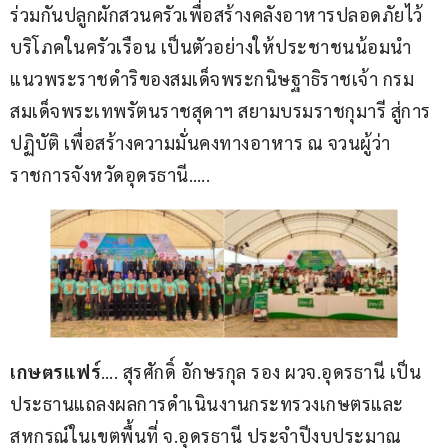
ร่วมกันปลูกผักสวนครัวเพื่อสร้างคลังอาหารปลอดภัยไว้
บริโภคในครัวเรือน เป็นตัวอย่างให้ประชาชนน้อมนำ
แนวพระราชดำริของสมเด็จพระกนิษฐาธิราชเจ้า กรม
สมเด็จพระเทพรัตนราชสุดาฯ สยามบรมราชกุมารี สู่การ
ปฏิบัติ เพื่อสร้างความมั่นคงทางอาหาร ณ จวนผู้ว่า
ราชการจังหวัดอุดรธานี…..
เกษตรแฟร์
…. สุรศักดิ์ อักษรกุล รอง ผวจ.อุดรธานี เป็น
ประธานแถลงผลการดำเนินงานกระทรวงเกษตรและ
สหกรณ์ในเขตพื้นที่ จ.อุดรธานี ประจำปีงบประมาณ 