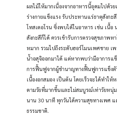
ผลไม้ให้มากเนื่องจากอาหารนี้อุดมไปด้วย
ร่างกายแข็งแรง รับประทานแร่ธาตุสังกะสีซ
โทสเตอโรน ซึ่งพบได้ในอาหาร เช่น เนื้อ นม
สังกะสีก็ได้ ควรเข้ารับการตรวจสุขภา
หมาก รวมไปถึงระดับฮอร์โมนเพศชาย เพราะสิ
น้ำอสุจิออกมาได้ แต่หากพบว่ามีอาการแข็ง
การฟื้นฟูจากผู้ชำนาญทางฟื้นฟูการแข็ง
เนื้องอกสมอง เป็นต้น โดยเร็วจะได้ทำให
ตามวัยที่มากขึ้นและไม่สมบูรณ์เท่าวัยหนุ่ม เ
นาน 30 นาที ทุกวันได้ความสุขทางเพศ แต
ธรรมชาติ.