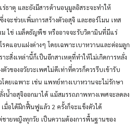
แร่ธาตุ และยังมีสารต้านอนุมูลอิสระจะทำให้
ึ่งจะช่วยเพิ่มการสร้างตัวอสุจิ และฮอร์โมน เทส
 ไข่ เมล็ดธัญพืช หรืออาจจะรับวิตามินที่มีแร่
พหาโรคแอบแฝงต่างๆ โดยเฉพาะเบาหวานและต่อมลูก
่งเหล่านี้ก็เป็นอีกสาเหตุที่ทำให้ไม่เกิดการหลั่ง
ตัวของอวัยวะเพศไม่ดีเท่าที่ควรก็ควรรีบเข้ารับ
ตัวโดยเฉพาะ เช่น แพทย์ทางเบาหวานจะไม่รักษา
้หลั่งน้ำอสุจิออกมาได้ แม้สมรรถภาพทางเพศจะลดลง
มื่อได้ฝึกฟื้นฟูแล้ว 2 ครั้งก็จะแข็งตัวได้
่ชายหญิงทุกวัย เป็นความต้องการพื้นฐานของ