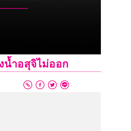
่งน้ำอสุจิไม่ออก