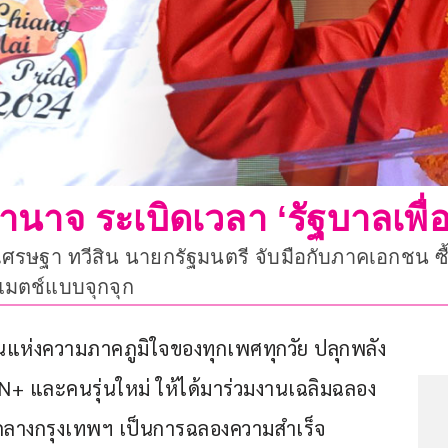
นาจ ระเบิดเวลา ‘รัฐบาลเพื่
รษฐา ทวีสิน นายกรัฐมนตรี จับมือกับภาคเอกชน ซื้
ุกแมตช์แบบจุกจุก
อนแห่งความภาคภูมิใจของทุกเพศทุกวัย ปลุกพลัง
และคนรุ่นใหม่ ให้ได้มาร่วมงานเฉลิมฉลอง 
ใจกลางกรุงเทพฯ เป็นการฉลองความสำเร็จ