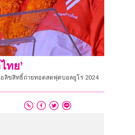
อไทย’
อลิขสิทธิ์ถ่ายทอดสดฟุตบอลยูโร 2024