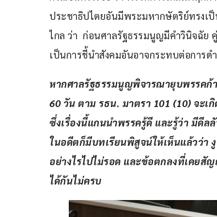
ประชาธิปไตยอันมีพระมหากษัตริย์ทรงเ
ไกล ว่า  ก่อนศาลรัฐธรรมนูญมีคำวินิจฉัย ค
เป็นการชี้นำสังคมอันอาจกระทบต่อการ
หากศาลรัฐธรรมนูญพิจารณายุบพรรคก้า
60 วัน
 ตาม รธน. มาตรา 101 (10)
จะเกิ
ซึ่งเรื่องนี้แกนนำพรรครู้ดี และรู้ว่า มี
ในอดีตก็มีบทเรียนพิสูจน์ให้เห็นแล้วว่
อย่างไรไปไม่รอด และข้อตกลงที่เคยสัญญ
ได้กันไม่ครบ