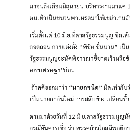
มาจนถึงเดือนมิถุนายน บริหารงานมาแค่ 1
ตบเท้าเป็นขบวนพาเหรดมาให้เขย่าเกมอำนา
เริ่มตั้งแต่ 10 มิ.ย.ที่ศาลรัฐธรรมนูญ ขีดเส้
ถอดถอน การแต่งตั้ง “พิชิต ชื่นบาน” เป
รัฐธรรมนูญจะนัดพิจารณาชี้ขาดเร็วหรือช้
ยกฯเศรษฐา”
ก่อน
 ถ้าคดีออกมาว่า
 “นายกฯนิด” 
ผิดเท่ากับ
เป็นนายกฯกันใหม่ การสลับข้าง เปลี่ยนขั
ตามมาด้วยวันที่ 12 มิ.ย.ศาลรัฐธรรมนูญน
กรณีอันควรเชื่อ ว่า พรรคก้าวไกลมีพฤต