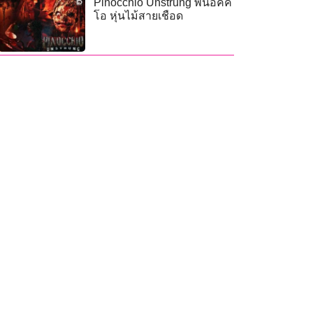
Pinocchio Unstrung พินอคคิ
โอ หุ่นไม้สายเชือด