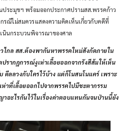
ป็นประมุขฯ พร้อมออกประกาศปรามสส.พรรคก้าว
ู่กรณีไม่สมควรแสดงความคิดเห็นเกี่ยวกับคดีที่
ดำเนินกระบวนพิจารณาของศาล
วไกล สส.ต้องพากันหาพรรคใหม่สังกัดภายใน 
ดปรากฏการณ์งูเห่าเลื้อยออกจากรังสีส้มให้เห็น 
ดีลลับ ดีลลวงกับใครไว้บ้าง แต่ก็โนสนโนแคร์ เพราะ
า งูเห่าที่เลื้อยออกไปจากพรรคไปมีชะตากรรม
าอะไรกันไว้ในเรื่องค่าตอบแทนกันจนป่านนี้ยัง