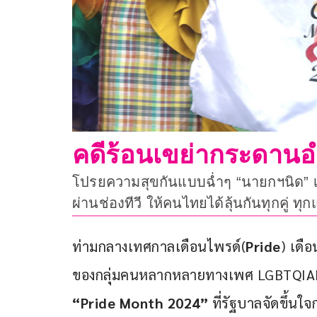
คดีร้อนเขย่ากระดานอำ
โปรยความสุขกันแบบฉ่ำๆ “นายกฯนิด” เศ
ผ่านช่องทีวี ให้คนไทยได้ลุ้นกันทุกคู่ ท
ท่ามกลางเทศกาลเดือนไพรด์(
Pride
) เดื
ของกลุ่มคนหลากหลายทางเพศ LGBTQIAN+ 
“
Pride Month 2024”
 ที่รัฐบาลจัดขึ้น