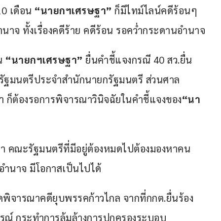
0 เดือน
 “นายกฯเศรษฐา”
 ก็มีไทม์ไลน์คดีร้อนๆ 
จ ทั้งเรื่องคดีร้าย คดีร้อน รอคว่ำกระดานอำนาจ
น 
“นายกฯเศรษฐา”
 ยื่นคำชี้แจงกรณี 40 สว.ยื่น
็นรัฐมนตรีประจำสำนักนายกรัฐมนตรี ส่วนศาล
า ก็ต้องรอการพิจารณาวินิจฉัยในคำชี้แจงของ
“นา
ว่า คณะรัฐมนตรีที่มีอยู่ต้องหมดไปต้องมองหาคน
้วอำนาจ มีโอกาสเป็นไปได้
ัดพิจารณาคดียุบพรรคก้าวไกล จากที่กกต.ยื่นร้อง
ิการณ์ กระทำการล้มล้างการปกครองระบอบ