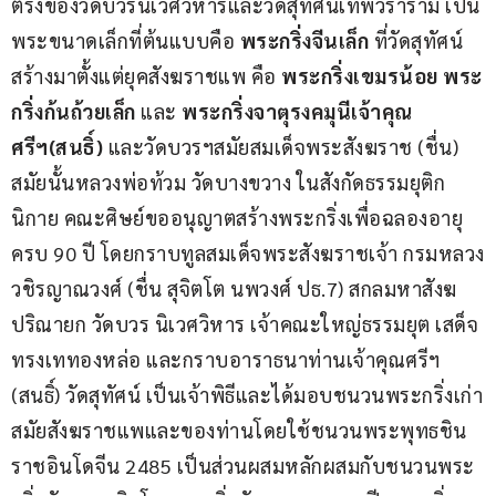
ตรงของวัดบวรนิเวศวิหารและวัดสุทัศนเทพวราราม เป็น
พระขนาดเล็กที่ต้นแบบคือ 
พระกริ่งจีนเล็ก
 ที่วัดสุทัศน์
สร้างมาตั้งแต่ยุคสังฆราชแพ คือ 
พระกริ่งเขมรน้อย
พระ
กริ่งก้นถ้วยเล็ก
 และ 
พระกริ่งจาตุรงคมุนีเจ้าคุณ
ศรีฯ(สนธิ์) 
และวัดบวรฯสมัยสมเด็จพระสังฆราช (ชื่น) 
สมัยนั้นหลวงพ่อท้วม วัดบางขวาง ในสังกัดธรรมยุติก
นิกาย คณะศิษย์ขออนุญาตสร้างพระกริ่งเพื่อฉลองอายุ
ครบ 90 ปี โดยกราบทูลสมเด็จพระสังฆราชเจ้า กรมหลวง
วชิรญาณวงศ์ (ชื่น สุจิตโต นพวงศ์ ปธ.7) สกลมหาสังฆ
ปริณายก วัดบวร นิเวศวิหาร เจ้าคณะใหญ่ธรรมยุต เสด็จ
ทรงเททองหล่อ และกราบอาราธนาท่านเจ้าคุณศรีฯ 
(สนธิ์) วัดสุทัศน์ เป็นเจ้าพิธีและได้มอบชนวนพระกริ่งเก่า
สมัยสังฆราชแพและของท่านโดยใช้ชนวนพระพุทธชิน
ราชอินโดจีน 2485 เป็นส่วนผสมหลักผสมกับชนวนพระ