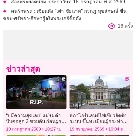
ส่องพระยอดนิยม ประจำวันที่ 18 กรกฎาคม พ.ศ. 2569
คนรักพระ : เซียนดัง “เต๋า ชัยนาท” กรกฎ สุขลักษณ์ ชื่น
ชอบ-ศรัทธา-ศึกษารู้จริงพระเกจิชื่อดัง
16 ครั้ง
ข่าวล่าสุด
“บ่มีความสุขเลย” แม่รมดำ
สภาไอร์แลนด์ไฟเขียวจัดตั้ง
บีบคอลูก 2 ขวบดับ ก่อนผูก
ระบบ ขึ้นทะเบียนผู้กระทำผิด
คอตายคู่ ปมเพิ่งโทรขู่หย่าผัว
คดีความรุนแรงในครอบครัว
19 กรกฎาคม 2569
10:27 น.
19 กรกฎาคม 2569
10:04 น.
ติดเพื่อน