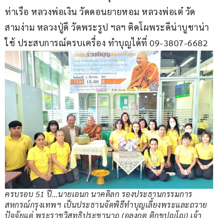
ท่าเรือ หลวงพ่อเงิน วัดดอนยายหอม หลวงพ่อเต๋ วัด
สามง่าม หลวงปู่ดี วัดพระรูป ฯลฯ ติดโผพระดีน่าบูชาน่า
ใช้ ประสบการณ์ครบเครื่อง ทำบุญได้ที่ 09-3807-6682  
ครบรอบ 51 ปี…นายเอนก นาคดิลก รองประธานกรรมการ
สหกรณ์กรุงเทพฯ เป็นประธานจัดพิธีทำบุญเลี้ยงพระและถวาย
ปัจจัยแด่ พระราชวิสุทธิประชานาถ (อลงกต ติกฺขปญฺโญ) เจ้า