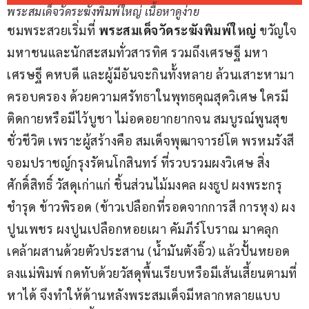
พระสมเด็จวัดระฆังพิมพ์ใหญ่ เนื้อหาดูง่าย
ชมพระสวยเริ่มที่ 
พระสมเด็จวัดระฆังพิมพ์ใหญ่
 ขวัญใจ
มหาชนและนักสะสมทั่วสารทิศ รวมถึงเศรษฐี มหา
เศรษฐี คหบดี และผู้มีอันจะกินทั้งหลาย ล้วนเสาะหามา
ครอบครอง ด้วยความศรัทธาในพุทธคุณสุดวิเศษ ใครมี
ติดกายหรือมีไว้บูชา ไม่อดอยากยากจน สมบูรณ์พูนสุข
ชั่วชีวิต เพราะผู้สร้างคือ สมเด็จพุฒาจารย์โต พรหมรังสี 
จอมปราชญ์กรุงรัตนโกสินทร์ ที่รวบรวมผงวิเศษ สิ่ง
ศักดิ์สิทธิ์ วัสดุเก่าแก่ ชิ้นส่วนไม้มงคล ผงธูป ผงพระกรุ
ชำรุด ข้าวพิรอด (ข้าวเปลือกที่รอดจากการสี การหุง) ผง
ปูนเพชร ผงปูนเปลือกหอยเผา คัมภีร์โบราณ มาคลุก
เคล้าผสานด้วยตัวประสาน (น้ำมันตังอิ๊ว) แล้วปั้นหยอด
ลงแม่พิมพ์ กดทับด้วยวัสดุพื้นเรียบหรือมีเส้นเสี้ยนตามที่
หาได้ จึงทำให้ด้านหลังพระสมเด็จมีหลากหลายแบบ