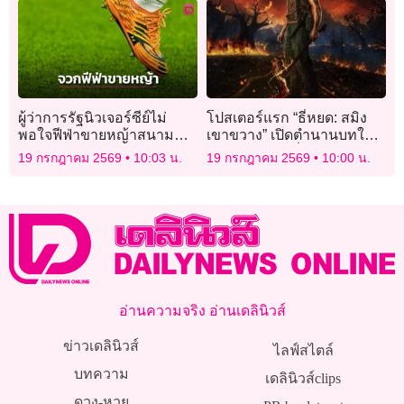
ผู้ว่าการรัฐนิวเจอร์ซีย์ไม่
โปสเตอร์แรก “ธี่หยด: สมิง
พอใจฟีฟ่าขายหญ้าสนามชิง
เขาขวาง” เปิดตำนานบทใหม่
ฟุตบอลโลก
ของจักรวาล “ธี่หยด”
19 กรกฎาคม 2569
10:03 น.
19 กรกฎาคม 2569
10:00 น.
อ่านความจริง อ่านเดลินิวส์
ข่าวเดลินิวส์
ไลฟ์สไตล์
บทความ
เดลินิวส์clips
ดวง-หวย