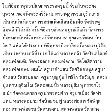
ในพิธีมหาพุทธาภิเษกพระรอดรุ่นนี้ ร่วมกับพระผง
สุพรรณของวัดพระศรีรัตนมหาธาตุสุพรรณบุรี กลาย
เป็นต้นกำเนิดของ 
พระสมเด็จเยือนอินเดีย
 วัดประดู่
ฉิมพลี ที่โด่งดัง ครั้นพิธีครบถ้วนสมบูรณ์ดีแล้ว ก็ส่งพระ
ทั้งหมดกลับที่วัดพระศรีรัตนมหาธาตุฯและวัดมหาวัน  
วัด 2 แห่ง ได้ประกอบพิธีพุทธาภิเษกอีกครั้ง หลวงปู่โต๊ะ
เป็นประธาน เกจินั่งปรก ได้แก่ หลวงพ่อถิร วัดป่าเลไลยก์ 
หลวงพ่อแต้ม วัดพระลอย หลวงพ่อกวย วัดโฆสิตาราม 
หลวงพ่อเกษม เขมโก ครูบาคำแสน วัดศรีดอนมูล ครูบา
คำแสน วัดสวนดอก  ครูบาบุญชุ่ม โพธิโก วัดวังมุย  หลวง
ปู่แหวน สุจิณโณ วัดดอยแม่ปั๋ง หลวงปู่สิม พุทธาจาโร 
อ.นำ วัดดอนศาลา ครูบาพรหมจักร ครูบาเมือง วัดท่า
แหน หลวงพ่อนาม วัดน้อยชมพู่ หลวงพ่อแพ วัดพิกุล
ทอง หลวงพ่อจวน วัดหนองสุ่ม หลวงพ่อนอ วัดกลาง