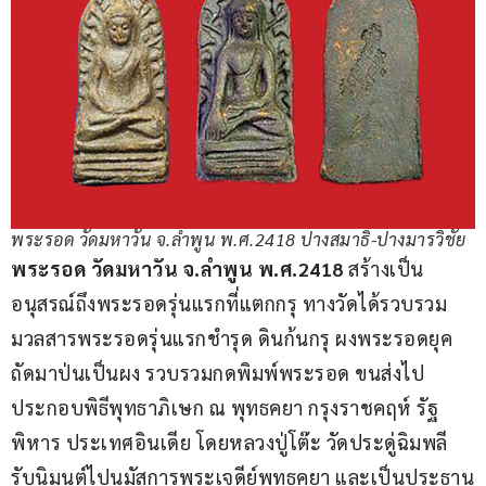
พระรอด วัดมหาวัน จ.ลำพูน พ.ศ.2418 ปางสมาธิ-ปางมารวิชัย
พระรอด วัดมหาวัน จ.ลำพูน พ.ศ.2418
 สร้างเป็น
อนุสรณ์ถึงพระรอดรุ่นแรกที่แตกกรุ ทางวัดได้รวบรวม
มวลสารพระรอดรุ่นแรกชำรุด ดินก้นกรุ ผงพระรอดยุค
ถัดมาป่นเป็นผง รวบรวมกดพิมพ์พระรอด ขนส่งไป
ประกอบพิธีพุทธาภิเษก ณ พุทธคยา กรุงราชคฤห์ รัฐ
พิหาร ประเทศอินเดีย โดยหลวงปู่โต๊ะ วัดประดู่ฉิมพลี 
รับนิมนต์ไปนมัสการพระเจดีย์พุทธคยา และเป็นประธาน