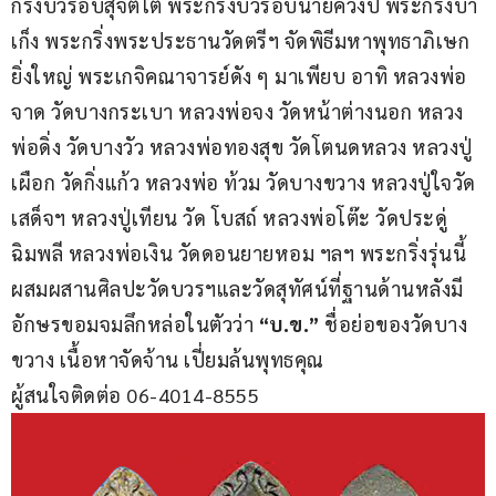
กริ่งบัวรอบสุจิตโต พระกริ่งบัวรอบนายควงปี พระกริ่งบา
เก็ง พระกริ่งพระประธานวัดตรีฯ จัดพิธีมหาพุทธาภิเษก
ยิ่งใหญ่ พระเกจิคณาจารย์ดัง ๆ มาเพียบ อาทิ หลวงพ่อ
จาด วัดบางกระเบา หลวงพ่อจง วัดหน้าต่างนอก หลวง
พ่อดิ่ง วัดบางวัว หลวงพ่อทองสุข วัดโตนดหลวง หลวงปู่
เผือก วัดกิ่งแก้ว หลวงพ่อ ท้วม วัดบางขวาง หลวงปู่ใจวัด
เสด็จฯ หลวงปู่เทียน วัด โบสถ์ หลวงพ่อโต๊ะ วัดประดู่
ฉิมพลี หลวงพ่อเงิน วัดดอนยายหอม ฯลฯ พระกริ่งรุ่นนี้
ผสมผสานศิลปะวัดบวรฯและวัดสุทัศน์ที่ฐานด้านหลังมี
อักษรขอมจมลึกหล่อในตัวว่า 
“บ.ข.”
 ชื่อย่อของวัดบาง
ขวาง เนื้อหาจัดจ้าน เปี่ยมล้นพุทธคุณ
ผู้สนใจติดต่อ 06-4014-8555  