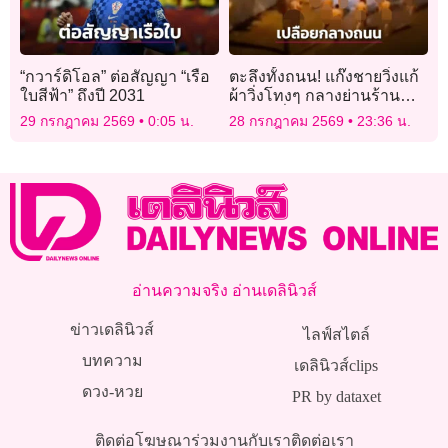
“กวาร์ดิโอล” ต่อสัญญา “เรือ
ตะลึงทั้งถนน! แก๊งชายวิ่งแก้
ใบสีฟ้า” ถึงปี 2031
ผ้าวิ่งโทงๆ กลางย่านร้าน
อาหารชื่อดังในออสเตรเลีย
29 กรกฎาคม 2569
0:05 น.
28 กรกฎาคม 2569
23:36 น.
อ่านความจริง อ่านเดลินิวส์
ข่าวเดลินิวส์
ไลฟ์สไตล์
บทความ
เดลินิวส์clips
ดวง-หวย
PR by dataxet
ติดต่อโฆษณา
ร่วมงานกับเรา
ติดต่อเรา