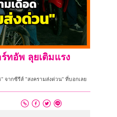
ทอัพ ลุยเติมแรง
 จากซีรีส์ "สงครามส่งด่วน" ที่บอกเลย