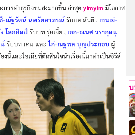
งการทำธุรกิจขนส่งมากขึ้น ล่าสุด 
yimyim 
มีโอกาส
ซึ-ณัฐรัตน์ นพรัตยาภรณ์
 รับบท สันติ , 
เจนเย่-
ง โลกศิลป์
รับบท รุ่ยเจี๋ย , 
เอก-ธเนศ วรากุลนุ
น์
รับบท เคน และ 
ไก่-ณฐพล บุญประกอบ
 ผู้
นี้และไอเดียที่ตัดสินใจนำเรื่องนี้มาทำเป็นซีรีส์
บ