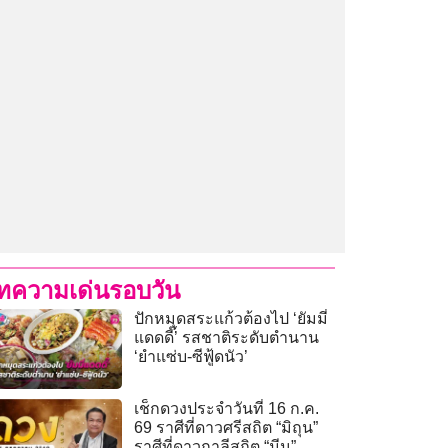
ทความเด่นรอบวัน
ปักหมุดสระแก้วต้องไป ‘ยัมมี่
แดดดี๊’ รสชาติระดับตำนาน
‘ยำแซ่บ-ซีฟู้ดนัว’
เช็กดวงประจำวันที่ 16 ก.ค.
69 ราศีที่ดาวศรีสถิต “มิถุน”
ราศีที่ดาวกาลีสถิต “มีน”