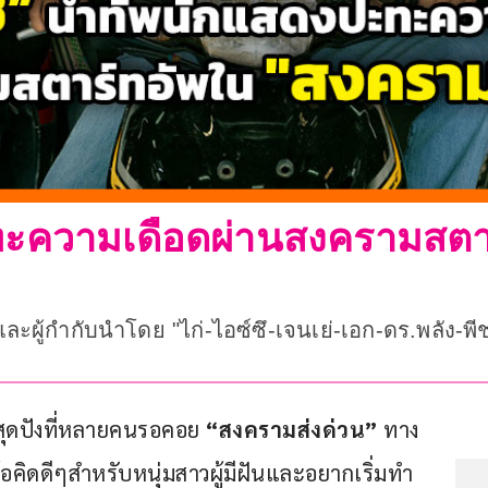
ะความเดือดผ่านสงครามสตาร์
ู้กำกับนำโดย "ไก่-ไอซ์ซึ-เจนเย่-เอก-ดร.พลัง-พีช"
์สุดปังที่หลายคนรอคอย 
“สงครามส่งด่วน” 
ทาง 
อคิดดีๆสำหรับหนุ่มสาวผู้มีฝันและอยากเริ่มทำ