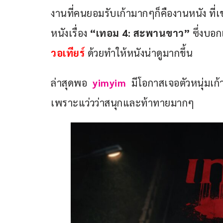
งานที่คนยอมรับเก้ามากๆก็คืองานหนัง ที่เ
หนังเรื่อง 
“เทอม 4: สะพานขาว”
 ซึ่งบอ
วอเทียร์
 ด้วยทำให้หนังน่าดูมากขึ้น
ล่าสุดพอ 
yimyim 
 มีโอกาสเจอตัวหนุ่มเก
เพราะแว่วว่าสนุกและท้าทายมากๆ