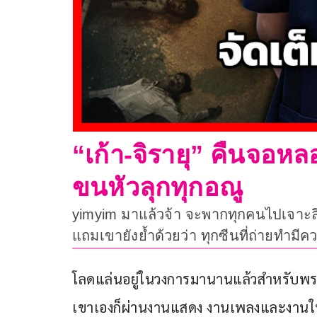
“เก้า-จิรายุ” คืนจอห
ขนหัวลุกทุกอณู
yimyim มาแล้วจ้า จะพากทุกคนไปเจาะลึ
แถมเขายังย้ำด้วยว่า ทุกซีนที่ถ่ายทำม
โลดแล่นอยู่ในวงการมานานแล้วสำหรับพระ
เขาเองก็ผ่านงานแสดง งานเพลงและงานใน