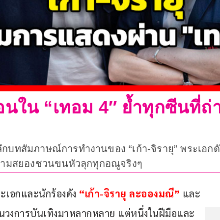
ลอนใน “เทอม 4″ ย้ำทุกซีนที
กบทสัมภาษณ์การทำงานของ “เก้า-จิรายุ” พระเอกดั
ีความสยองชวนขนหัวลุกทุกอณูจริงๆ
เอกและนักร้องดัง 
“เก้า-จิรายุ ละอองมณี” 
และ
วงการบันเทิงมาหลากหลาย แต่หนึ่งในฝีมือและ