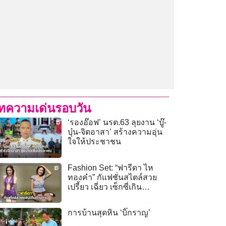
ทความเด่นรอบวัน
‘รองอ๊อฟ’ นรต.63 ลุยงาน ‘บู๊-
บุ๋น-จิตอาสา’ สร้างความอุ่น
ใจให้ประชาชน
Fashion Set: “ฟารีดา ไห
ทองคำ” กัแฟชั่นสไตล์สวย
เปรี้ยว เฉี่ยว เซ็กซี่เกิน
ต้านทาน
การบ้านสุดหิน ‘บิ๊กราญ’