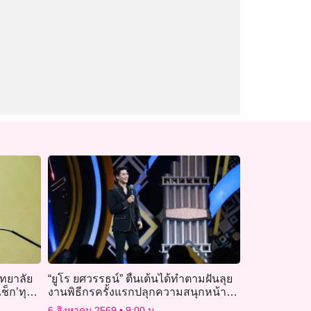
ิทยาลัย
“ยูโร ยศวรรธน์” ตื่นเต้นได้ทำตามฝันลุย
เช็ก’ทุก
งานพิธีกรครั้งแรกปลุกความสนุกหน้าจอ
ใน “บัลลังก์หมอลำ”
6 สิงหาคม 2569
9:00 น.