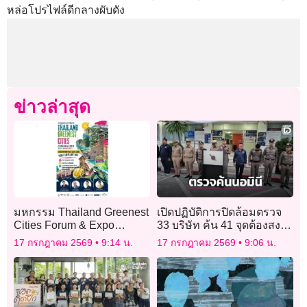
หล่อโปรไฟล์ดีกลางผับดัง
ข่าวล่าสุด
มหกรรม Thailand Greenest
เปิดปฏิบัติการปิดล้อมตรวจ
Cities Forum & Expo
33 บริษัท ค้น 41 จุดต้องสงสัย
2026@Phuket
‘นอมินี’ ในชลบุรี สอบถือ
17 กรกฎาคม 2569
9:14 น.
17 กรกฎาคม 2569
9:06 น.
ครองที่ดินในพัทยา