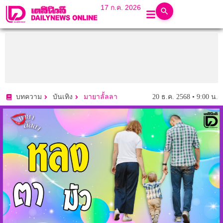
17 ก.ค. 2026
20 ธ.ค. 2568 • 9:00 น.
บทความ
บันเทิง
มายาลั้ลลา