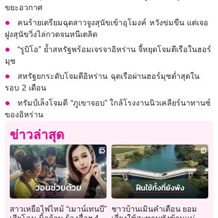
ขยะอวกาศ
คนร้ายเตรียมฉุดสาวจูงสุนัขเข้าอุโมงค์ หวังข่มขืน แต่เจอ
ฝูงสุนัขวิ่งไล่กวดจนหนีเตลิด
“รูบิโอ” ย้ำสหรัฐพร้อมเจรจาอิหร่าน จี้หยุดโจมตีเรือในฮอร์
มุซ
สหรัฐยกระดับโจมตีอิหร่าน ฉุดเรือผ่านฮอร์มุซต่ำสุดใน
รอบ 2 เดือน
ทรัมป์เล็งโจมตี “ภูเขาจอบ” ใกล้โรงงานนิวเคลียร์นาทานซ์
ของอิหร่าน
ข่าวล่าสุด
สาวเหยื่อไฟไหม้ “เมาน์เทนบี”
ชาวบ้านเมินคำเตือน ยอม