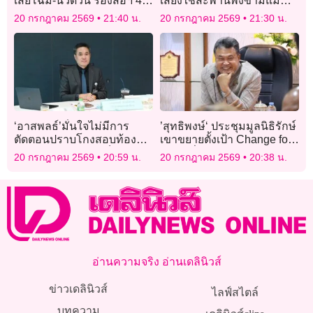
เสียโฉม-นิ้วด้วน ร้องสื่อฯ 4 ปี
เสี่ยงใช้สะพานพังข้ามแม่น้ำ
แบกค่ารักษา 2 ล้านไร้คน
ในกรีซ เพราะไม่อยากอ้อม
20 กรกฎาคม 2569
21:40 น.
20 กรกฎาคม 2569
21:30 น.
เหลียวแล!
ไกล
‘อาสพลธ์’มั่นใจไม่มีการ
’สุทธิพงษ์‘ ประชุมมูลนิธิรักษ์
ตัดตอนปราบโกงสอบท้องถิ่น
เขาขยายตั้งเป้า Change for
เผย ‘ส.ส.ภูมิใจไทย’ก็อยากรู้
Good ยั่งยืน
20 กรกฎาคม 2569
20:59 น.
20 กรกฎาคม 2569
20:38 น.
ใครคือ ‘บิ๊กบอส’บงการอยู่
เบื้องหลัง
อ่านความจริง อ่านเดลินิวส์
ข่าวเดลินิวส์
ไลฟ์สไตล์
บทความ