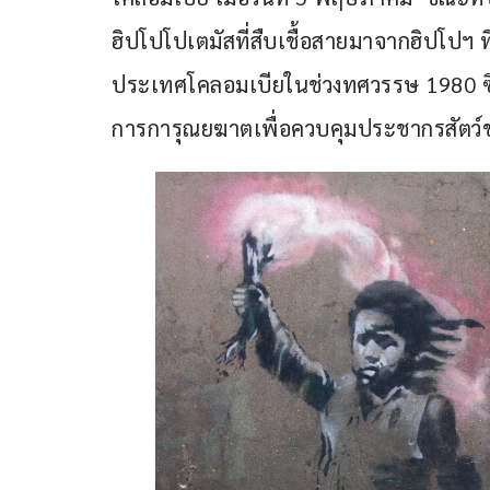
ฮิปโปโปเตมัสที่สืบเชื้อสายมาจากฮิปโปฯ 
ประเทศโคลอมเบียในช่วงทศวรรษ 1980 ซึ่ง
การการุณยฆาตเพื่อควบคุมประชากรสัตว์