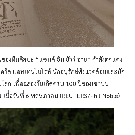
ทีมศิลปะ “แซนด์ อิน ยัวร์ อาย” กำลังตกแต่ง
ิด แอทเทนโบโรห์ นักอนุรักษ์สิ่งแวดล้อมและนัก
ดับโลก เพื่อฉลองวันเกิดครบ 100 ปีของเขาบน
เมื่อวันที่ 6 พฤษภาคม (REUTERS/Phil Noble)