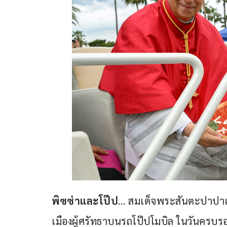
พิซซ่าและโป๊ป
… สมเด็จพระสันตะปาปาเล
เมืองผู้ศรัทธาบนรถโป๊ปโมบิล ในวันครบร