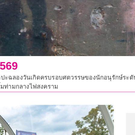
2569
ปะฉลองวันเกิดครบรอบศตวรรษของนักอนุรักษ์ระดับ
ิ้มท่ามกลางไฟสงคราม