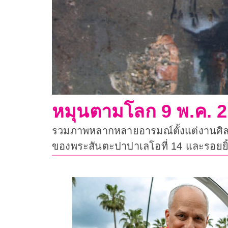
หมุนตามโลก 9 พ.ค. 
รวมภาพหลากหลายอารมณ์ตั้งแต่งานศิล
ของพระสันตะปาปาเลโอที่ 14 และรอยย