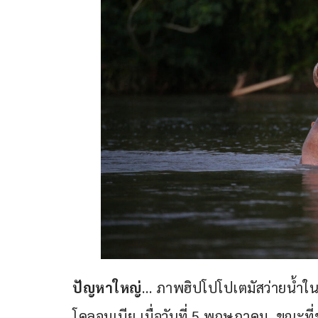
ปัญหาใหญ่
… ภาพฮิปโปโปเตมัสว่ายน้ำใน
โคลอมเบีย เมื่อวันที่ 5 พฤษภาคม  ขณะที